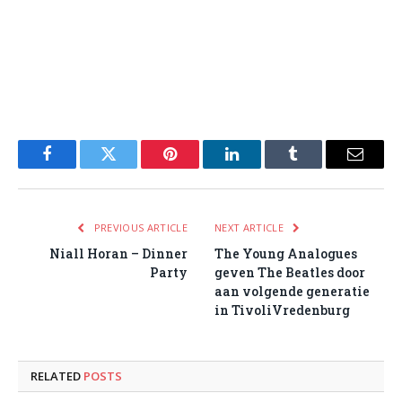
Facebook
Twitter
Pinterest
LinkedIn
Tumblr
Email
PREVIOUS ARTICLE
NEXT ARTICLE
Niall Horan – Dinner
The Young Analogues
Party
geven The Beatles door
aan volgende generatie
in TivoliVredenburg
RELATED
POSTS