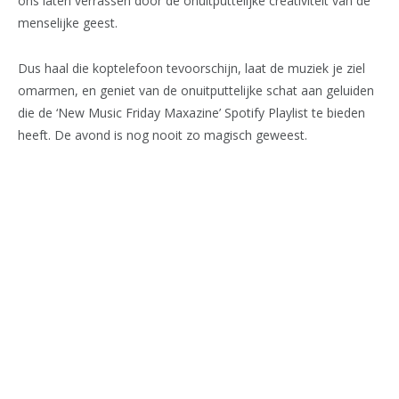
ons laten verrassen door de onuitputtelijke creativiteit van de
menselijke geest.
Dus haal die koptelefoon tevoorschijn, laat de muziek je ziel
omarmen, en geniet van de onuitputtelijke schat aan geluiden
die de ‘New Music Friday Maxazine’ Spotify Playlist te bieden
heeft. De avond is nog nooit zo magisch geweest.