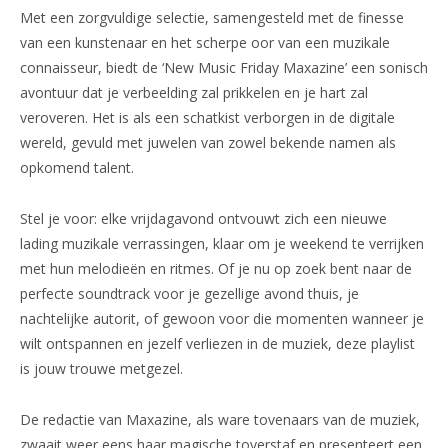
Met een zorgvuldige selectie, samengesteld met de finesse
van een kunstenaar en het scherpe oor van een muzikale
connaisseur, biedt de ‘New Music Friday Maxazine’ een sonisch
avontuur dat je verbeelding zal prikkelen en je hart zal
veroveren. Het is als een schatkist verborgen in de digitale
wereld, gevuld met juwelen van zowel bekende namen als
opkomend talent.
Stel je voor: elke vrijdagavond ontvouwt zich een nieuwe
lading muzikale verrassingen, klaar om je weekend te verrijken
met hun melodieën en ritmes. Of je nu op zoek bent naar de
perfecte soundtrack voor je gezellige avond thuis, je
nachtelijke autorit, of gewoon voor die momenten wanneer je
wilt ontspannen en jezelf verliezen in de muziek, deze playlist
is jouw trouwe metgezel.
De redactie van Maxazine, als ware tovenaars van de muziek,
zwaait weer eens haar magische toverstaf en presenteert een