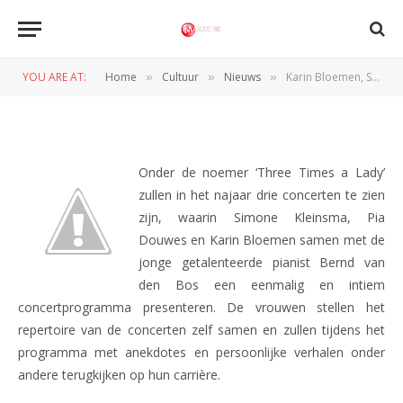
concertreeks ‘Three Times a
Lady’
YOU ARE AT:
Home
Cultuur
Nieuws
Karin Bloemen, Simone Kleinsma en Pia Douwes presenteren intieme concertreeks ‘Three Times a Lady’
»
»
»
BY
REDACTIE
28 AUGUSTUS 2012
Onder de noemer ‘Three Times a Lady’
zullen in het najaar drie concerten te zien
zijn, waarin Simone Kleinsma, Pia
Douwes en Karin Bloemen samen met de
jonge getalenteerde pianist Bernd van
den Bos een eenmalig en intiem
concertprogramma presenteren. De vrouwen stellen het
repertoire van de concerten zelf samen en zullen tijdens het
programma met anekdotes en persoonlijke verhalen onder
andere terugkijken op hun carrière.