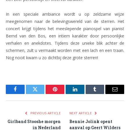
In een speciale ambiance wordt u op zeldzame wijze
meegenomen naar de belevingswereld van de sterren. Het
concert krijgt tijdens het meeslepende pianospel van pianist
Bernd van den Bos, een intiem karakter door persoonlijke
verhalen en anekdotes. Tijdens deze unieke blik achter de
schermen, zult u vermaakt worden met een lach en een traan.
Nog nooit kwam u zo dichtbij deze grote sterren!
Facebook
Twitter
Pinterest
LinkedIn
Tumblr
Email
PREVIOUS ARTICLE
NEXT ARTICLE
Girlband Stooshe morgen
Bennie Jolink opent
in Nederland
aanval op Geert Wilders