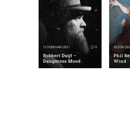
12 FEBRUARI 2021
0
10 JUNI 20
Robbert Duijf –
Phil Be
Dangerous Mood
Wind