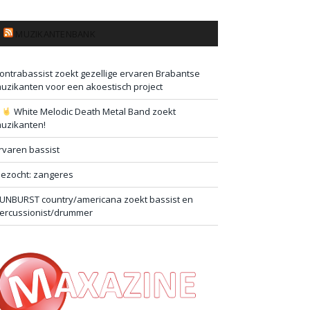
MUZIKANTENBANK
ontrabassist zoekt gezellige ervaren Brabantse
uzikanten voor een akoestisch project
#
White Melodic Death Metal Band zoekt
uzikanten!
rvaren bassist
ezocht: zangeres
UNBURST country/americana zoekt bassist en
ercussionist/drummer