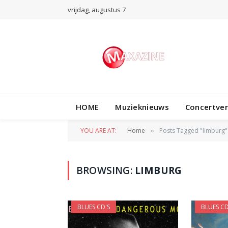
vrijdag, augustus 7
HOME
Muzieknieuws
Concertve
YOU ARE AT:
Home
Posts Tagged "limburg"
»
BROWSING:
LIMBURG
BLUES CD'S
BLUES CD