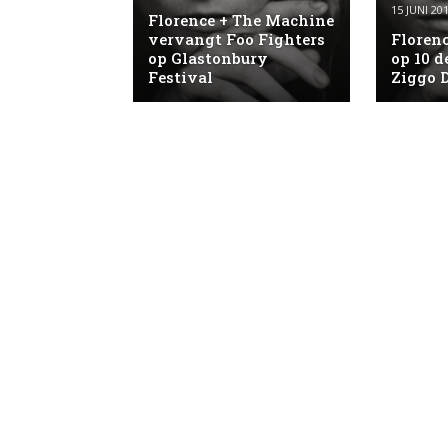
15 JUNI 20
Florence + The Machine
vervangt Foo Fighters
Floren
op Glastonbury
op 10 d
Festival
Ziggo 