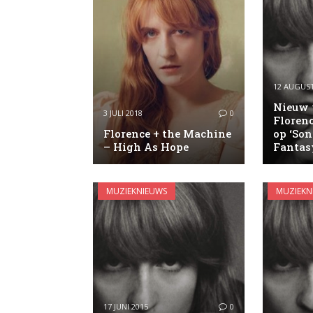
12 AUGUST
Nieuw 
3 JULI 2018
0
Floren
Florence + the Machine
op ‘So
– High As Hope
Fantas
MUZIEKNIEUWS
MUZIEKN
17 JUNI 2015
0