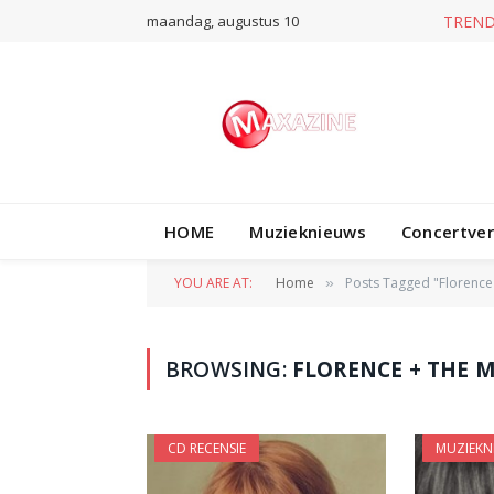
maandag, augustus 10
TRE
HOME
Muzieknieuws
Concertve
YOU ARE AT:
Home
Posts Tagged "Florence
»
BROWSING:
FLORENCE + THE 
CD RECENSIE
MUZIEKN