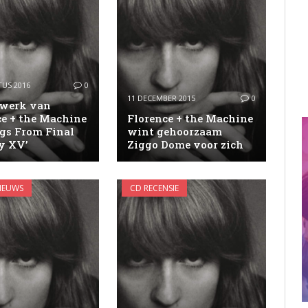
US 2016
0
11 DECEMBER 2015
0
werk van
ce + the Machine
Florence + the Machine
ngs From Final
wint gehoorzaam
y XV’
Ziggo Dome voor zich
IEUWS
CD RECENSIE