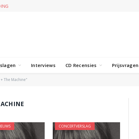
NDING
Body Count zet 013 met Ice-T op scherp met virtuele toe
rslagen
Interviews
CD Recensies
Prijsvragen
 + The Machine"
MACHINE
IEUWS
CONCERTVERSLAG