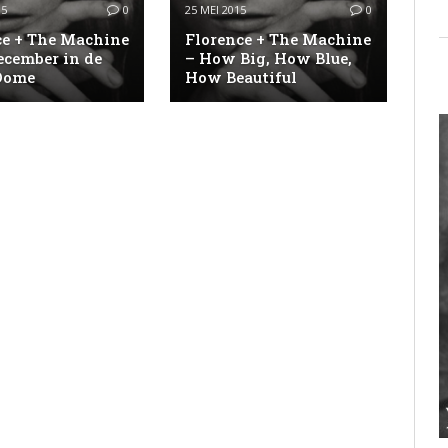
15
0
25 MEI 2015
0
ce + The Machine
Florence + The Machine
ecember in de
– How Big, How Blue,
Dome
How Beautiful