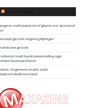
MUZIKANTENBANK
angeres zoekt pianist en/of gitarist voor akoestisch
uo
assist(e) gezocht omgeving Nijmegen
rumdocent gezocht
rombonist zoekt band/samenstelling regio
rnhem/Zevenaar/Dieren
itarist / beginnend vocalist zoekt
etalcore/deathcore band