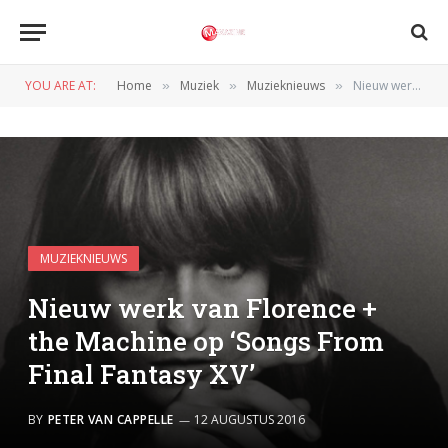
YOU ARE AT:
Home
Muziek
Muzieknieuws
Nieuw werk van Florence + the Machine op ‘Songs From Final Fantasy XV’
»
»
»
MUZIEKNIEUWS
Nieuw werk van Florence +
the Machine op ‘Songs From
Final Fantasy XV’
BY
PETER VAN CAPPELLE
12 AUGUSTUS 2016