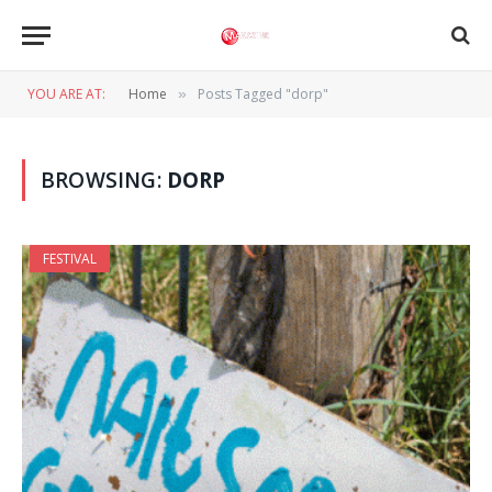
YOU ARE AT:
Home
Posts Tagged "dorp"
»
BROWSING:
DORP
FESTIVAL