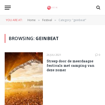
YOU ARE AT:
Home
Festival
Category: "geinbeat"
»
»
BROWSING:
GEINBEAT
26 JULI 2021
0
Streep door de meerdaagse
festivals met camping van
deze zomer