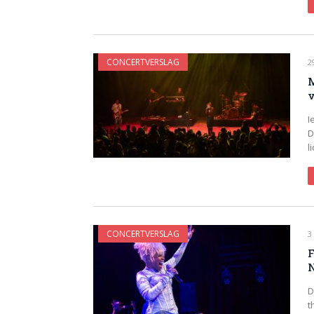
CONCERTVERSLAG
2
M
v
I
D
l
CONCERTVERSLAG
3
F
N
D
t