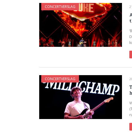
CONCERTVERSLAG
2
A
t
‘
D
k
CONCERTVERSLAG
2
T
W
(
r