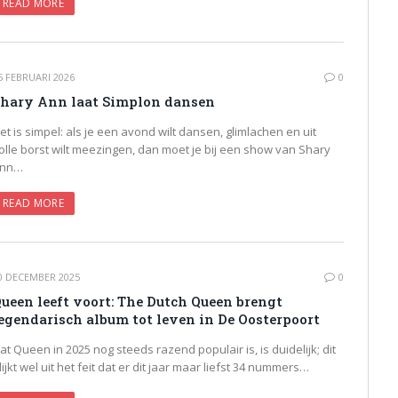
READ MORE
5 FEBRUARI 2026
0
hary Ann laat Simplon dansen
et is simpel: als je een avond wilt dansen, glimlachen en uit
olle borst wilt meezingen, dan moet je bij een show van Shary
nn…
READ MORE
0 DECEMBER 2025
0
ueen leeft voort: The Dutch Queen brengt
egendarisch album tot leven in De Oosterpoort
at Queen in 2025 nog steeds razend populair is, is duidelijk; dit
lijkt wel uit het feit dat er dit jaar maar liefst 34 nummers…