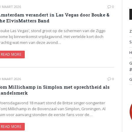
1 MAART 2026
0
msterdam verandert in Las Vegas door Bouke &
he ElvisMatters Band
Bouke Las Vegas’, stond groot op de schermen van de Ziggo
Z
ome bij binnenkomst vrijdagavond. Het vertelde kort doch
S
rachtig wat men van deze avond…
H
READ MORE
G
g
0 MAART 2026
0
G
om Millichamp in Simplon met oprechtheid als
handelsmerk
oensdagavond 18 maart stond de Britse singer-songwriter
Tom) Millichamp in de Bovenzaal van Simplon, Groningen. Al
uim voor aanvang stonden de eerste fans voor de…
READ MORE