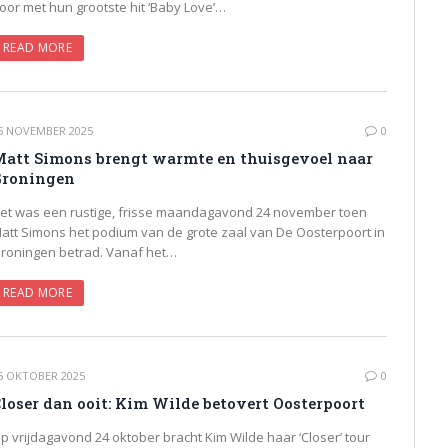
oor met hun grootste hit ‘Baby Love’…
READ MORE
5 NOVEMBER 2025
0
att Simons brengt warmte en thuisgevoel naar
Groningen
et was een rustige, frisse maandagavond 24 november toen
att Simons het podium van de grote zaal van De Oosterpoort in
roningen betrad. Vanaf het…
READ MORE
5 OKTOBER 2025
0
loser dan ooit: Kim Wilde betovert Oosterpoort
p vrijdagavond 24 oktober bracht Kim Wilde haar ‘Closer’ tour