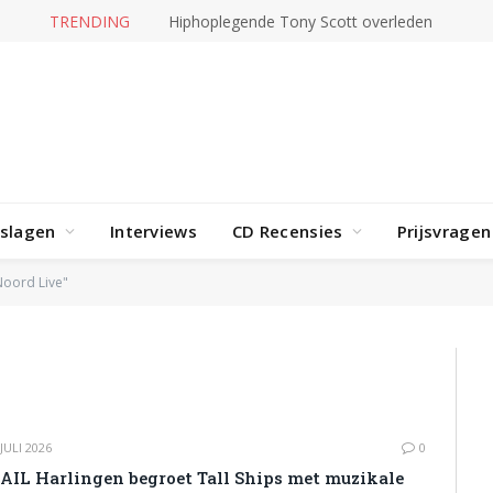
TRENDING
Jerney Kaagman overleden
rslagen
Interviews
CD Recensies
Prijsvragen
Noord Live"
 JULI 2026
0
AIL Harlingen begroet Tall Ships met muzikale