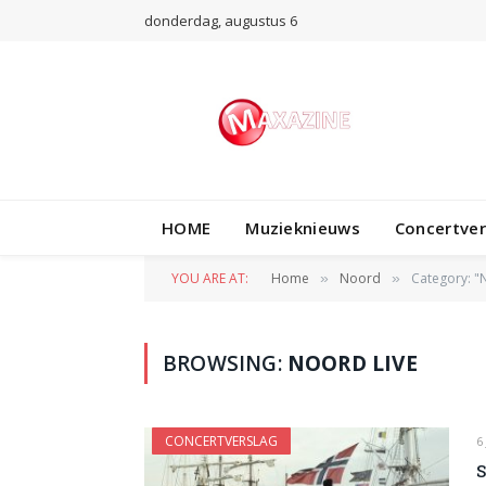
donderdag, augustus 6
HOME
Muzieknieuws
Concertve
YOU ARE AT:
Home
Noord
Category: "
»
»
BROWSING:
NOORD LIVE
CONCERTVERSLAG
6
S