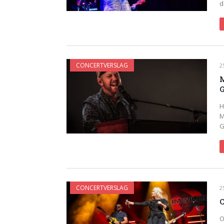
d
CONCERTVERSLAG
2
M
H
M
G
CONCERTVERSLAG
2
C
O