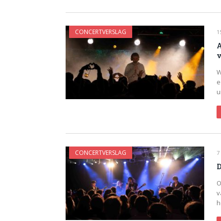
CONCERTVERSLAG
1
A
v
W
e
u
CONCERTVERSLAG
7
D
O
v
h