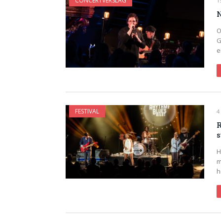
CONCERTVERSLAG
1
N
O
G
e
FESTIVAL
4
R
s
H
m
h