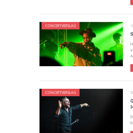
CONCERTVERSLAG
1
S
H
v
A
CONCERTVERSLAG
3
Q
l
D
b