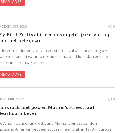
READ MORE
9 DECEMBER 2025
0
y First Festival is een onvergetelijke ervaring
oor het hele gezin
edereen herinnert zich zijn eerste festival of concert nog wel.
at ene moment waarop de muziek harder klonk dan ooit, de
ichten indruk maakten en…
READ MORE
 DECEMBER 2025
0
unkrock met power: Mother’s Finest laat
eushoorn beven
e Amerikaanse funkrockband Mother’s Finest kende in
huisland Amerika niet veel succes, maar brak in 1978 in Europa