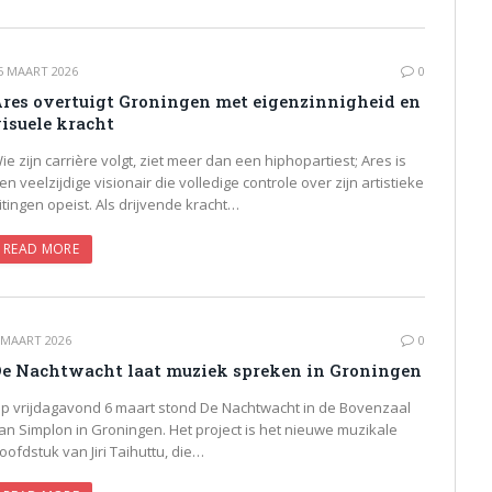
5 MAART 2026
0
res overtuigt Groningen met eigenzinnigheid en
isuele kracht
ie zijn carrière volgt, ziet meer dan een hiphopartiest; Ares is
en veelzijdige visionair die volledige controle over zijn artistieke
itingen opeist. Als drijvende kracht…
READ MORE
 MAART 2026
0
e Nachtwacht laat muziek spreken in Groningen
p vrijdagavond 6 maart stond De Nachtwacht in de Bovenzaal
an Simplon in Groningen. Het project is het nieuwe muzikale
oofdstuk van Jiri Taihuttu, die…