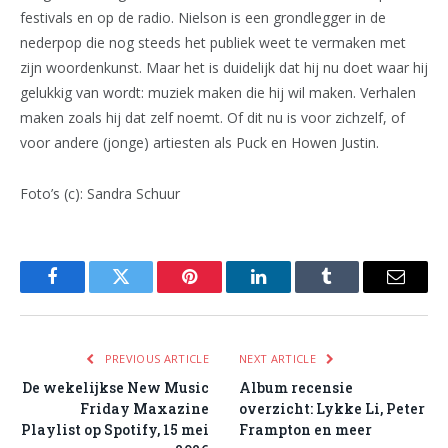
festivals en op de radio. Nielson is een grondlegger in de
nederpop die nog steeds het publiek weet te vermaken met
zijn woordenkunst. Maar het is duidelijk dat hij nu doet waar hij
gelukkig van wordt: muziek maken die hij wil maken. Verhalen
maken zoals hij dat zelf noemt. Of dit nu is voor zichzelf, of
voor andere (jonge) artiesten als Puck en Howen Justin.
Foto’s (c): Sandra Schuur
Facebook
Twitter
Pinterest
LinkedIn
Tumblr
Email
PREVIOUS ARTICLE
NEXT ARTICLE
De wekelijkse New Music
Album recensie
Friday Maxazine
overzicht: Lykke Li, Peter
Playlist op Spotify, 15 mei
Frampton en meer