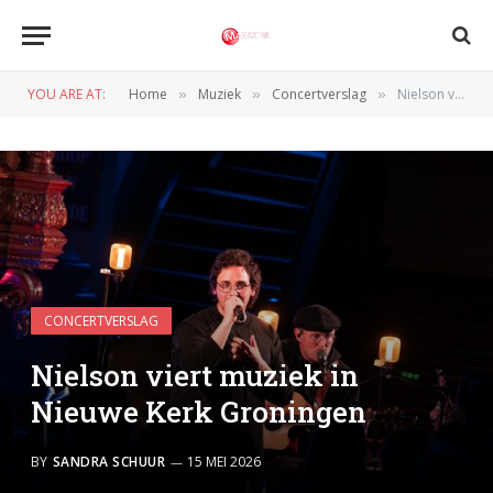
YOU ARE AT:
Home
Muziek
Concertverslag
Nielson viert muziek in Nieuwe Kerk Groningen
»
»
»
CONCERTVERSLAG
Nielson viert muziek in
Nieuwe Kerk Groningen
BY
SANDRA SCHUUR
15 MEI 2026