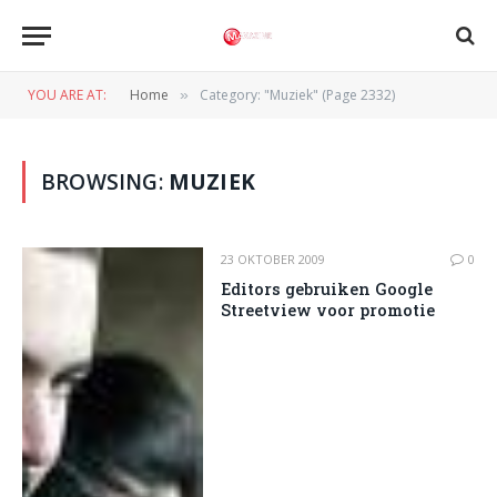
YOU ARE AT:
Home
Category: "Muziek" (Page 2332)
»
BROWSING:
MUZIEK
23 OKTOBER 2009
0
Editors gebruiken Google
Streetview voor promotie