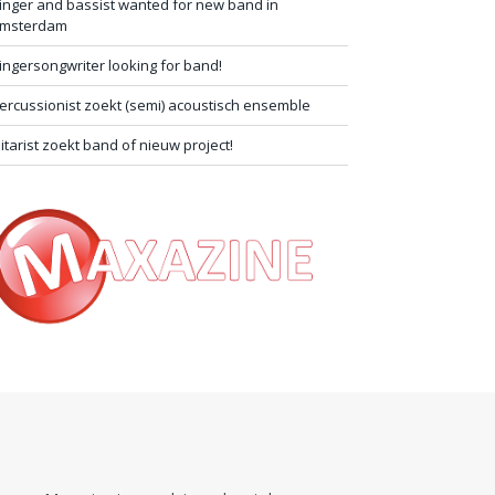
inger and bassist wanted for new band in
msterdam
ingersongwriter looking for band!
ercussionist zoekt (semi) acoustisch ensemble
itarist zoekt band of nieuw project!