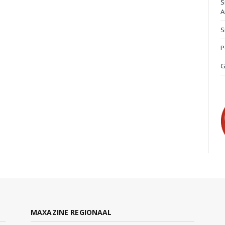
S
A
S
P
G
MAXAZINE REGIONAAL