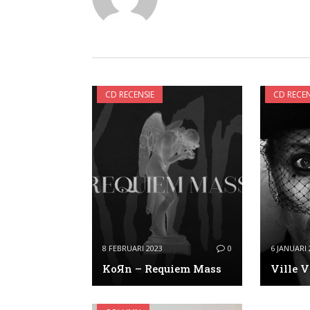
CD RECENSIE
CD RECEN
8 FEBRUARI 2023
0
6 JANUARI 
KoЯn – Requiem Mass
Ville V