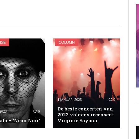
SIE
COLUMN
1 JANUARI 2023
0
De beste concerten van
2023
0
2022 volgens recensent
alo – ‘Neon Noir’
Virginie Sayoun