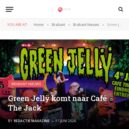
YOU ARE AT:
Home
Brabant
Brabant Nieuws
Green Jellÿ komt naar Café The Jack
»
»
»
BRABANT NIEUWS
Green Jellÿ komt naar Café
The Jack
BY
REDACTIE MAXAZINE
11 JUNI 2026