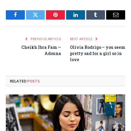
Facebook
Twitter
Pinterest
LinkedIn
Tumblr
Email
PREVIOUS ARTICLE
NEXT ARTICLE
Cheikh Ibra Fam —
Olivia Rodrigo – you seem
Adouna
pretty sad for a girl so in
love
RELATED
POSTS