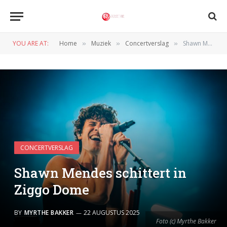
YOU ARE AT:
Home
Muziek
Concertverslag
Shawn Mendes schittert in Ziggo Dome
»
»
»
CONCERTVERSLAG
Shawn Mendes schittert in
Ziggo Dome
BY
MYRTHE BAKKER
22 AUGUSTUS 2025
Foto (c) Myrthe Bakker