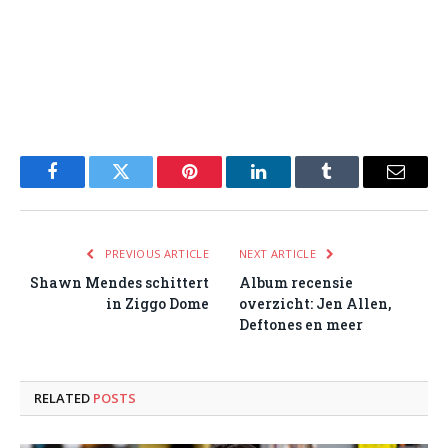
Facebook
Twitter
Pinterest
LinkedIn
Tumblr
Email
PREVIOUS ARTICLE
NEXT ARTICLE
Shawn Mendes schittert
Album recensie
in Ziggo Dome
overzicht: Jen Allen,
Deftones en meer
RELATED
POSTS