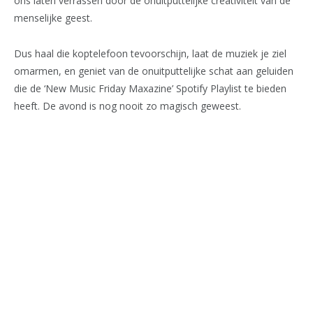
ons laten verrassen door de onuitputtelijke creativiteit van de
menselijke geest.
Dus haal die koptelefoon tevoorschijn, laat de muziek je ziel
omarmen, en geniet van de onuitputtelijke schat aan geluiden
die de ‘New Music Friday Maxazine’ Spotify Playlist te bieden
heeft. De avond is nog nooit zo magisch geweest.