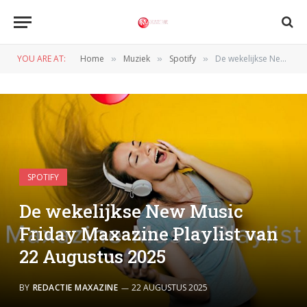
YOU ARE AT:
Home
Muziek
Spotify
De wekelijkse New Music Friday Maxazine Playlist van 22 Augustus 2025
»
»
»
SPOTIFY
De wekelijkse New Music
Friday Maxazine Playlist van
22 Augustus 2025
BY
REDACTIE MAXAZINE
22 AUGUSTUS 2025