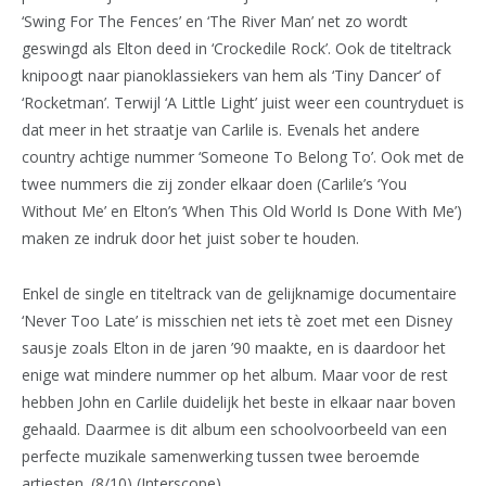
‘Swing For The Fences’ en ‘The River Man’ net zo wordt
geswingd als Elton deed in ‘Crockedile Rock’. Ook de titeltrack
knipoogt naar pianoklassiekers van hem als ‘Tiny Dancer’ of
‘Rocketman’. Terwijl ‘A Little Light’ juist weer een countryduet is
dat meer in het straatje van Carlile is. Evenals het andere
country achtige nummer ‘Someone To Belong To’. Ook met de
twee nummers die zij zonder elkaar doen (Carlile’s ‘You
Without Me’ en Elton’s ‘When This Old World Is Done With Me’)
maken ze indruk door het juist sober te houden.
Enkel de single en titeltrack van de gelijknamige documentaire
‘Never Too Late’ is misschien net iets tè zoet met een Disney
sausje zoals Elton in de jaren ’90 maakte, en is daardoor het
enige wat mindere nummer op het album. Maar voor de rest
hebben John en Carlile duidelijk het beste in elkaar naar boven
gehaald. Daarmee is dit album een schoolvoorbeeld van een
perfecte muzikale samenwerking tussen twee beroemde
artiesten. (8/10) (Interscope)