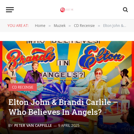
YOU ARE AT:
Home
Muziek
CD Recensie
Elton John & Brandi Carlile – Who Believes In Angels?
»
»
»
CD RECENSIE
Elton John & Brandi Carlile –
Who Believes In Angels?
BY
PETER VAN CAPPELLE
9 APRIL 2025