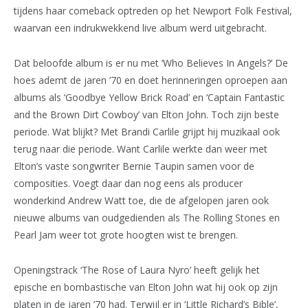
tijdens haar comeback optreden op het Newport Folk Festival,
waarvan een indrukwekkend live album werd uitgebracht.
Dat beloofde album is er nu met ‘Who Believes In Angels?’ De
hoes ademt de jaren ’70 en doet herinneringen oproepen aan
albums als ‘Goodbye Yellow Brick Road’ en ‘Captain Fantastic
and the Brown Dirt Cowboy’ van Elton John. Toch zijn beste
periode. Wat blijkt? Met Brandi Carlile grijpt hij muzikaal ook
terug naar die periode. Want Carlile werkte dan weer met
Elton’s vaste songwriter Bernie Taupin samen voor de
composities. Voegt daar dan nog eens als producer
wonderkind Andrew Watt toe, die de afgelopen jaren ook
nieuwe albums van oudgedienden als The Rolling Stones en
Pearl Jam weer tot grote hoogten wist te brengen.
Openingstrack ‘The Rose of Laura Nyro’ heeft gelijk het
epische en bombastische van Elton John wat hij ook op zijn
platen in de jaren ’70 had. Terwijl er in ‘Little Richard’s Bible’,