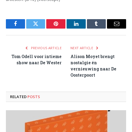
Facebook
Twitter
Pinterest
LinkedIn
Tumblr
Email
PREVIOUS ARTICLE
NEXT ARTICLE
Tom Odell voor intieme
Alison Moyet brengt
show naar De Wester
nostalgie én
vernieuwing naar De
Oosterpoort
RELATED
POSTS