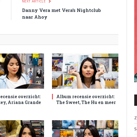
E
NEXT ARTICLE
s
Danny Vera met Vera’s Nightclub
naar Ahoy
ecensie overzicht:
Album recensie overzicht:
ey, Ariana Grande
The Sweet, The Hu en meer
Z
S