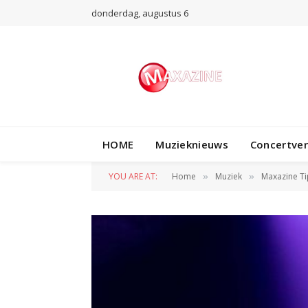
donderdag, augustus 6
HOME
Muzieknieuws
Concertve
YOU ARE AT:
Home
Muziek
Maxazine Ti
»
»