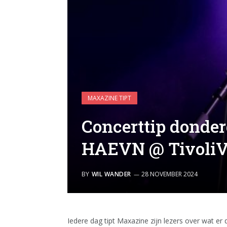
MAXAZINE TIPT
Concerttip donde
HAEVN @ TivoliV
BY
WIL WANDER
28 NOVEMBER 2024
Iedere dag tipt Maxazine zijn lezers over wat er