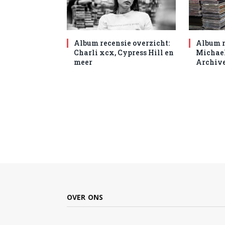
Album recensie overzicht:
Album r
Charli xcx, Cypress Hill en
Michael
meer
Archive
OVER ONS