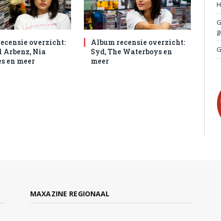
H
G
g
ecensie overzicht:
Album recensie overzicht:
G
 Arbenz, Nia
Syd, The Waterboys en
s en meer
meer
MAXAZINE REGIONAAL