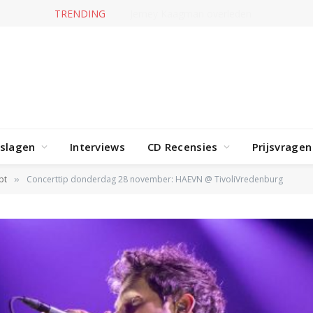
TRENDING
Jerney Kaagman overleden
rslagen
Interviews
CD Recensies
Prijsvragen
pt
Concerttip donderdag 28 november: HAEVN @ TivoliVredenburg
»