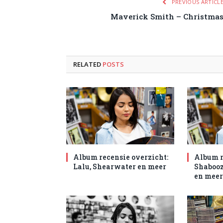
PREVIOUS ARTICL
Maverick Smith – Christma
RELATED
POSTS
Album recensie overzicht:
Album r
Lalu, Shearwater en meer
Shabooz
en meer