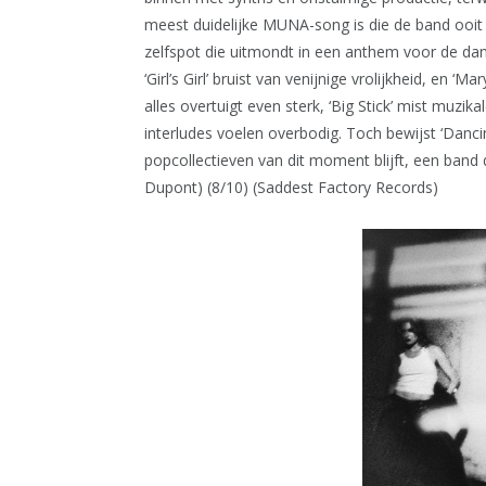
meest duidelijke MUNA-song is die de band ooit
zelfspot die uitmondt in een anthem voor de dans
‘Girl’s Girl’ bruist van venijnige vrolijkheid, en 
alles overtuigt even sterk, ‘Big Stick’ mist muzik
interludes voelen overbodig. Toch bewijst ‘Dan
popcollectieven van dit moment blijft, een band
Dupont) (8/10) (Saddest Factory Records)