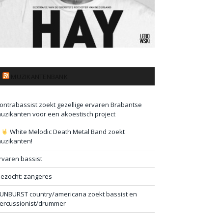
MUZIKANTENBANK
ontrabassist zoekt gezellige ervaren Brabantse
uzikanten voor een akoestisch project
#
White Melodic Death Metal Band zoekt
uzikanten!
rvaren bassist
ezocht: zangeres
UNBURST country/americana zoekt bassist en
ercussionist/drummer