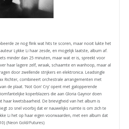
probeerde ze nog flink wat hits te scoren, maar nooit lukte het
auteur Lykke Li haar zesde, en mogelijk laatste, album af.
ets minder dan 25 minuten, maar wat er is, spreekt voor
over haar lagere zelf, wraak, schaamte en wanhoop, maar al
agen door zwellende strijkers en elektronica. Leadsingle
ax Richter, combineert orchestrale arrangementen met
van de plaat. ‘Not Gon’ Cry’ opent met galopperende
triomfantelijke koperblazers die aan Gloria Gaynor doen
 haar kwetsbaarheid. De brievigheid van het album is
liegt zo snel voorbij dat er nauwelijks ruimte is om zich te
 Lykke Li het op haar eigen voorwaarden, met een album dat
/10) (Neon Gold/Futures)