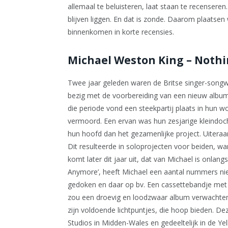
allemaal te beluisteren, laat staan te recenseren
blijven liggen. En dat is zonde. Daarom plaatse
binnenkomen in korte recensies.
Michael Weston King – Noth
Twee jaar geleden waren de Britse singer-songw
bezig met de voorbereiding van een nieuw album
die periode vond een steekpartij plaats in hun 
vermoord. Een ervan was hun zesjarige kleindoc
hun hoofd dan het gezamenlijke project. Uiteraa
Dit resulteerde in soloprojecten voor beiden, wa
komt later dit jaar uit, dat van Michael is onlan
Anymore’, heeft Michael een aantal nummers nieuw
gedoken en daar op bv. Een cassettebandje met
zou een droevig en loodzwaar album verwachten. H
zijn voldoende lichtpuntjes, die hoop bieden. 
Studios in Midden-Wales en gedeeltelijk in de Yel