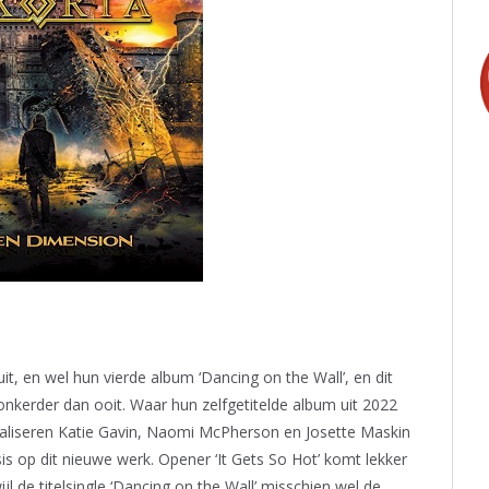
t, en wel hun vierde album ‘Dancing on the Wall’, en dit
donkerder dan ooit. Waar hun zelfgetitelde album uit 2022
aliseren Katie Gavin, Naomi McPherson en Josette Maskin
sis op dit nieuwe werk. Opener ‘It Gets So Hot’ komt lekker
l de titelsingle ‘Dancing on the Wall’ misschien wel de