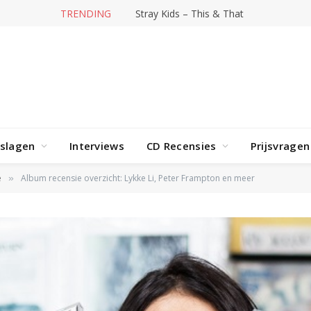
TRENDING
Stray Kids – This & That
rslagen
Interviews
CD Recensies
Prijsvragen
e
Album recensie overzicht: Lykke Li, Peter Frampton en meer
»