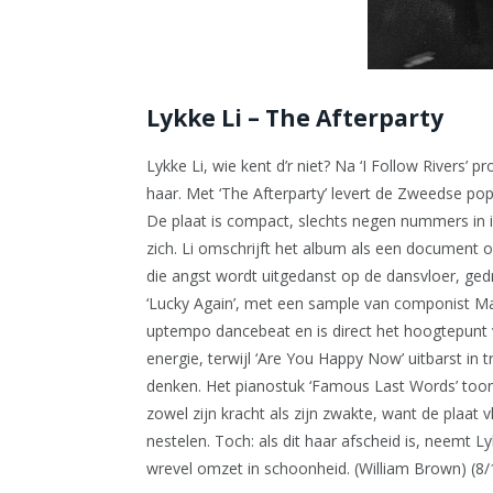
Lykke Li – The Afterparty
Lykke Li, wie kent d’r niet? Na ‘I Follow Rivers’ 
haar. Met ‘The Afterparty’ levert de Zweedse pop
De plaat is compact, slechts negen nummers in i
zich. Li omschrijft het album als een document 
die angst wordt uitgedanst op de dansvloer, gedr
‘Lucky Again’, met een sample van componist M
uptempo dancebeat en is direct het hoogtepunt 
energie, terwijl ‘Are You Happy Now’ uitbarst in 
denken. Het pianostuk ‘Famous Last Words’ toont
zowel zijn kracht als zijn zwakte, want de plaat v
nestelen. Toch: als dit haar afscheid is, neemt
wrevel omzet in schoonheid. (William Brown) (8