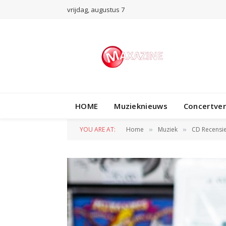
vrijdag, augustus 7
HOME
Muzieknieuws
Concertve
YOU ARE AT:
Home
Muziek
CD Recensi
»
»