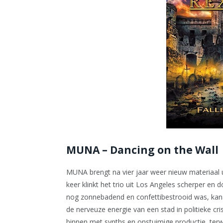
MUNA – Dancing on the Wall
MUNA brengt na vier jaar weer nieuw materiaal ui
keer klinkt het trio uit Los Angeles scherper en 
nog zonnebadend en confettibestrooid was, kan
de nerveuze energie van een stad in politieke cri
binnen met synths en onstuimige productie, terwij