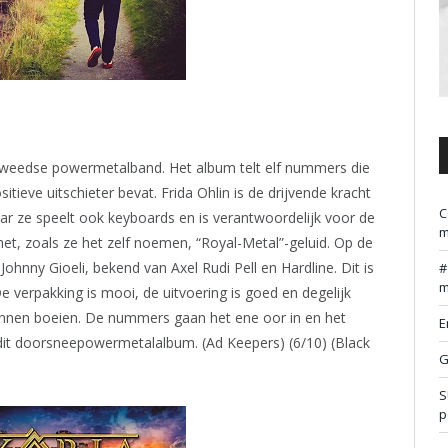
 Zweedse powermetalband. Het album telt elf nummers die
tieve uitschieter bevat. Frida Ohlin is de drijvende kracht
C
aar ze speelt ook keyboards en is verantwoordelijk voor de
m
het, zoals ze het zelf noemen, “Royal-Metal”-geluid. Op de
Johnny Gioeli, bekend van Axel Rudi Pell en Hardline. Dit is
m
verpakking is mooi, de uitvoering is goed en degelijk
kunnen boeien. De nummers gaan het ene oor in en het
E
 dit doorsneepowermetalalbum. (Ad Keepers) (6/10) (Black
G
S
p