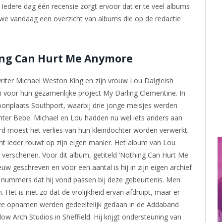
. Iedere dag één recensie zorgt ervoor dat er te veel albums
n we vandaag een overzicht van albums die op de redactie
ing Can Hurt Me Anymore
riter Michael Weston King en zijn vrouw Lou Dalgleish
 voor hun gezamenlijke project My Darling Clementine. In
woonplaats Southport, waarbij drie jonge meisjes werden
hter Bebe. Michael en Lou hadden nu wel iets anders aan
rd moest het verlies van hun kleindochter worden verwerkt.
nt ieder rouwt op zijn eigen manier. Het album van Lou
gs verschenen. Voor dit album, getiteld ‘Nothing Can Hurt Me
 geschreven en voor een aantal is hij in zijn eigen archief
 nummers dat hij vond passen bij deze gebeurtenis. Men
et is niet zo dat de vrolijkheid ervan afdruipt, maar er
Deze opnamen werden gedeeltelijk gedaan in de Addaband
low Arch Studios in Sheffield. Hij krijgt ondersteuning van