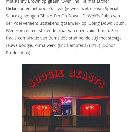
met Kenny Brown op gitaar, ‘Over The Hill’ met Luther
Dickinson en het door G. Love (je weet wel, die van Special
Sauce) gezongen ‘Shake ‘Em On Down’. DeWolffs Pablo van
der Poel verleent uitstekend gitaarwerk op ‘Going Down South’.
Wederom een uitstekende plaat van onze zuiderburen. Een
fraaie combinatie van Burnside’s stampende stijl met stevige,
rauwe boogie. Prima werk. (Eric Campfens) (7/10) (Donor
Productions)