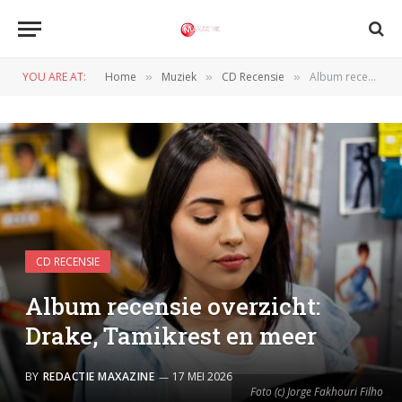
YOU ARE AT:
Home
Muziek
CD Recensie
Album recensie overzicht: Drake, Tamikrest en meer
»
»
»
CD RECENSIE
Album recensie overzicht:
Drake, Tamikrest en meer
BY
REDACTIE MAXAZINE
17 MEI 2026
Foto (c) Jorge Fakhouri Filho