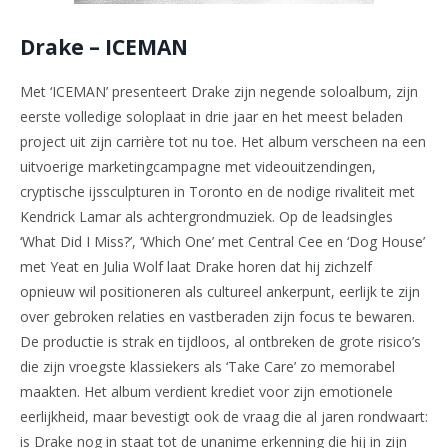
Drake – ICEMAN
Met ‘ICEMAN’ presenteert Drake zijn negende soloalbum, zijn
eerste volledige soloplaat in drie jaar en het meest beladen
project uit zijn carrière tot nu toe. Het album verscheen na een
uitvoerige marketingcampagne met videouitzendingen,
cryptische ijssculpturen in Toronto en de nodige rivaliteit met
Kendrick Lamar als achtergrondmuziek. Op de leadsingles
‘What Did I Miss?’, ‘Which One’ met Central Cee en ‘Dog House’
met Yeat en Julia Wolf laat Drake horen dat hij zichzelf
opnieuw wil positioneren als cultureel ankerpunt, eerlijk te zijn
over gebroken relaties en vastberaden zijn focus te bewaren.
De productie is strak en tijdloos, al ontbreken de grote risico’s
die zijn vroegste klassiekers als ‘Take Care’ zo memorabel
maakten. Het album verdient krediet voor zijn emotionele
eerlijkheid, maar bevestigt ook de vraag die al jaren rondwaart:
is Drake nog in staat tot de unanime erkenning die hij in zijn