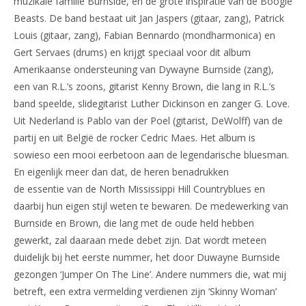
muzikale familie Burnside, en de grote inspiratie van de Boogie
Beasts. De band bestaat uit Jan Jaspers (gitaar, zang), Patrick
Louis (gitaar, zang), Fabian Bennardo (mondharmonica) en
Gert Servaes (drums) en krijgt speciaal voor dit album
Amerikaanse ondersteuning van Dywayne Burnside (zang),
een van R.L.’s zoons, gitarist Kenny Brown, die lang in R.L.’s
band speelde, slidegitarist Luther Dickinson en zanger G. Love.
Uit Nederland is Pablo van der Poel (gitarist, DeWolff) van de
partij en uit België de rocker Cedric Maes. Het album is
sowieso een mooi eerbetoon aan de legendarische bluesman.
En eigenlijk meer dan dat, de heren benadrukken
de essentie van de North Mississippi Hill Countryblues en
daarbij hun eigen stijl weten te bewaren. De medewerking van
Burnside en Brown, die lang met de oude held hebben
gewerkt, zal daaraan mede debet zijn. Dat wordt meteen
duidelijk bij het eerste nummer, het door Duwayne Burnside
gezongen ‘Jumper On The Line’. Andere nummers die, wat mij
betreft, een extra vermelding verdienen zijn ‘Skinny Woman’