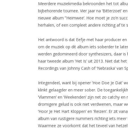
Meerdere muziekmedia bekroonden het tot album
bijbehorende tournee. Vier jaar na ‘Bitterzoet’ e
nieuwe album ”Heimwee’. Hoe moet je zo’n succe
herhalen, of een compleet andere richting af te 
Het antwoord is dat Eefje met haar producer e
om de muziek op dit album iets soberder te laten 
werden gedomineerd door synthesizers, daar is 
haar tweede album ‘Het Is’ uit 2013. Niet dat h
Recordings van Johnny Cash of ‘Nebraska’ van S
Integendeel, want bij opener ‘Hoe Doe Je Dat’ wo
klinkt gelaagder en meer sober. De toegankelijk
‘Vlammen’ en ‘Weekenden’ zijn net zo catchy en r
dromigere geluid is ook niet verdwenen, maar 
‘Hoor Je Het Hart Kloppen’ en ‘Reizen’. Er zit
album van rustigere nummers richting iets meer 
Waarmee ze voorkomt dat het teveel van hetzel