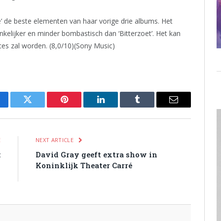
e’ de beste elementen van haar vorige drie albums. Het
elijker en minder bombastisch dan ‘Bitterzoet’. Het kan
es zal worden. (8,0/10)(Sony Music)
cebook
Twitter
Pinterest
LinkedIn
Tumblr
Email
E
NEXT ARTICLE
:
David Gray geeft extra show in
d
Koninklijk Theater Carré
s