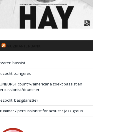
MUZIKANTENBANK
rvaren bassist
ezocht: zangeres
UNBURST country/americana zoekt bassist en
ercussionist/drummer
ezocht: basgitarist(e)
rummer / percussionist for acoustic jazz group