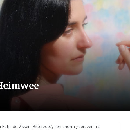
 Heimwee
Eefje de Visser, ‘Bitterzoet’, een enorm geprezen hit.