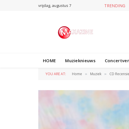
vrijdag, augustus 7
HOME
Muzieknieuws
Concertve
YOU ARE AT:
Home
Muziek
CD Recensi
»
»