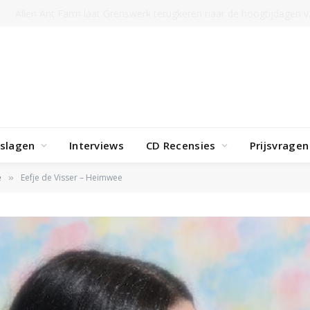
TRENDING
Hiphoplegende Tony Scott overleden
rslagen
Interviews
CD Recensies
Prijsvragen
e
Eefje de Visser – Heimwee
»