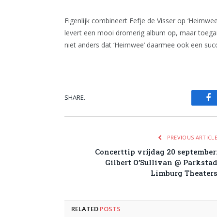
Eigenlijk combineert Eefje de Visser op ‘Heimwe
levert een mooi dromerig album op, maar toegank
niet anders dat ‘Heimwee’ daarmee ook een succ
SHARE.
Fa
PREVIOUS ARTICL
Concerttip vrijdag 20 september
Gilbert O’Sullivan @ Parksta
Limburg Theater
RELATED
POSTS