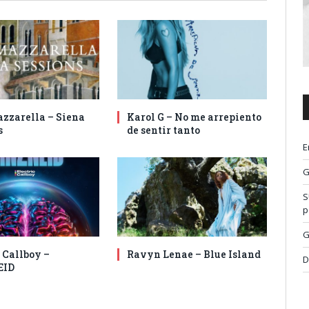
zzarella – Siena
Karol G – No me arrepiento
s
de sentir tanto
E
G
S
p
G
 Callboy –
Ravyn Lenae – Blue Island
D
EID