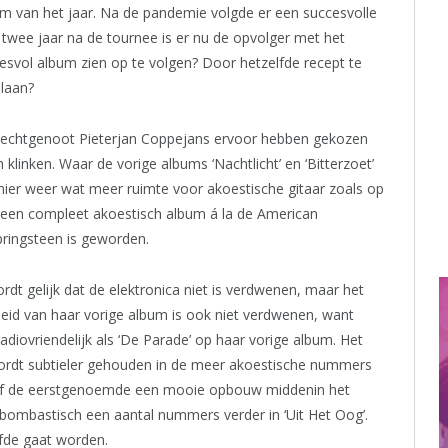
 van het jaar. Na de pandemie volgde er een succesvolle
n twee jaar na de tournee is er nu de opvolger met het
svol album zien op te volgen? Door hetzelfde recept te
slaan?
n echtgenoot Pieterjan Coppejans ervoor hebben gekozen
klinken. Waar de vorige albums ‘Nachtlicht’ en ‘Bitterzoet’
hier weer wat meer ruimte voor akoestische gitaar zoals op
et een compleet akoestisch album á la de American
pringsteen is geworden.
rdt gelijk dat de elektronica niet is verdwenen, maar het
heid van haar vorige album is ook niet verdwenen, want
adiovriendelijk als ‘De Parade’ op haar vorige album. Het
wordt subtieler gehouden in de meer akoestische nummers
 vanaf de eerstgenoemde een mooie opbouw middenin het
bombastisch een aantal nummers verder in ‘Uit Het Oog’.
fde gaat worden.