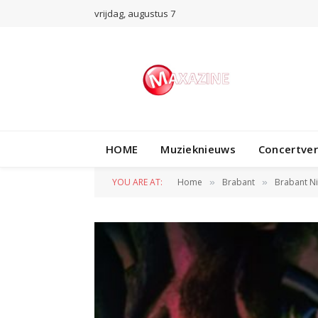
vrijdag, augustus 7
HOME
Muzieknieuws
Concertve
YOU ARE AT:
Home
Brabant
Brabant N
»
»