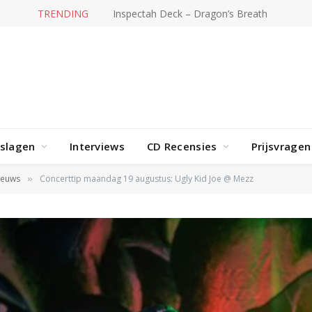
TRENDING
3JS naar AFAS Live
rslagen
Interviews
CD Recensies
Prijsvragen
ieuws
Concerttip maandag 19 augustus: Ugly Kid Joe @ Mezz
»