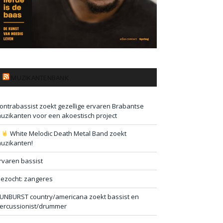
MUZIKANTENBANK
ontrabassist zoekt gezellige ervaren Brabantse
uzikanten voor een akoestisch project
#
White Melodic Death Metal Band zoekt
uzikanten!
rvaren bassist
ezocht: zangeres
UNBURST country/americana zoekt bassist en
ercussionist/drummer