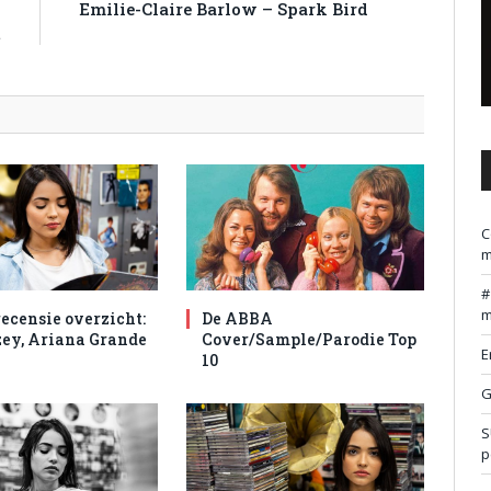
n
Emilie-Claire Barlow – Spark Bird
t
C
m
m
ecensie overzicht:
De ABBA
ey, Ariana Grande
Cover/Sample/Parodie Top
E
10
G
S
p