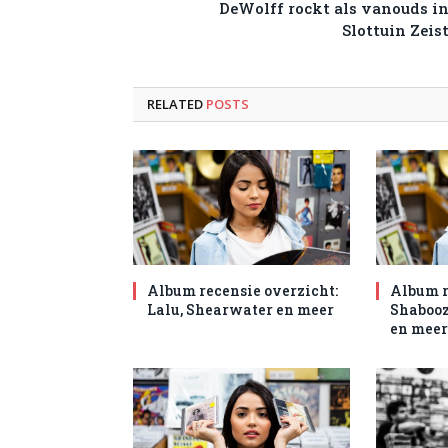
DeWolff rockt als vanouds i
Slottuin Zeis
RELATED
POSTS
Album recensie overzicht:
Album r
Lalu, Shearwater en meer
Shabooz
en meer