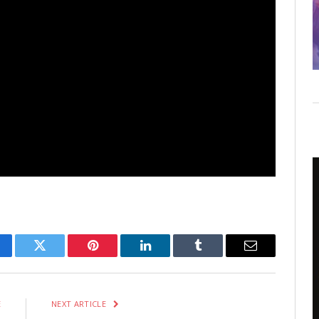
cebook
Twitter
Pinterest
LinkedIn
Tumblr
Email
E
NEXT ARTICLE