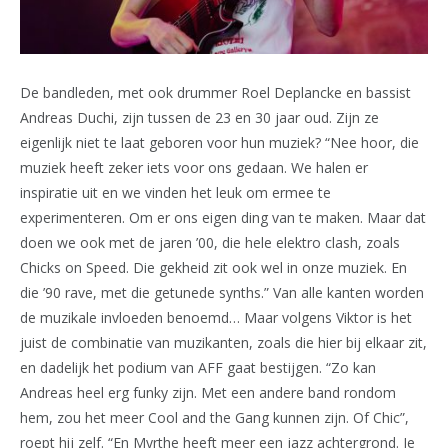
De bandleden, met ook drummer Roel Deplancke en bassist
Andreas Duchi, zijn tussen de 23 en 30 jaar oud. Zijn ze
eigenlijk niet te laat geboren voor hun muziek? “Nee hoor, die
muziek heeft zeker iets voor ons gedaan. We halen er
inspiratie uit en we vinden het leuk om ermee te
experimenteren. Om er ons eigen ding van te maken. Maar dat
doen we ook met de jaren ’00, die hele elektro clash, zoals
Chicks on Speed. Die gekheid zit ook wel in onze muziek. En
die ’90 rave, met die getunede synths.” Van alle kanten worden
de muzikale invloeden benoemd… Maar volgens Viktor is het
juist de combinatie van muzikanten, zoals die hier bij elkaar zit,
en dadelijk het podium van AFF gaat bestijgen. “Zo kan
Andreas heel erg funky zijn. Met een andere band rondom
hem, zou het meer Cool and the Gang kunnen zijn. Of Chic”,
roept hij zelf. “En Myrthe heeft meer een jazz achtergrond. Je