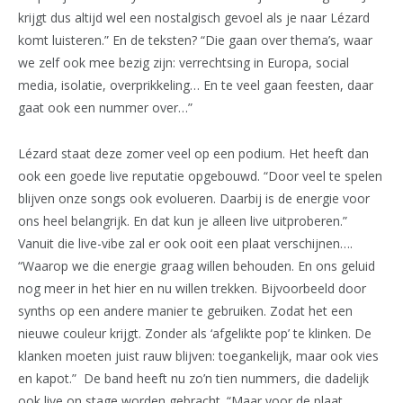
krijgt dus altijd wel een nostalgisch gevoel als je naar Lézard
komt luisteren.” En de teksten? “Die gaan over thema’s, waar
we zelf ook mee bezig zijn: verrechtsing in Europa, social
media, isolatie, overprikkeling… En te veel gaan feesten, daar
gaat ook een nummer over…”
Lézard staat deze zomer veel op een podium. Het heeft dan
ook een goede live reputatie opgebouwd. “Door veel te spelen
blijven onze songs ook evolueren. Daarbij is de energie voor
ons heel belangrijk. En dat kun je alleen live uitproberen.”
Vanuit die live-vibe zal er ook ooit een plaat verschijnen….
“Waarop we die energie graag willen behouden. En ons geluid
nog meer in het hier en nu willen trekken. Bijvoorbeeld door
synths op een andere manier te gebruiken. Zodat het een
nieuwe couleur krijgt. Zonder als ‘afgelikte pop’ te klinken. De
klanken moeten juist rauw blijven: toegankelijk, maar ook vies
en kapot.” De band heeft nu zo’n tien nummers, die dadelijk
ook live on stage worden gebracht. “Maar voor de plaat