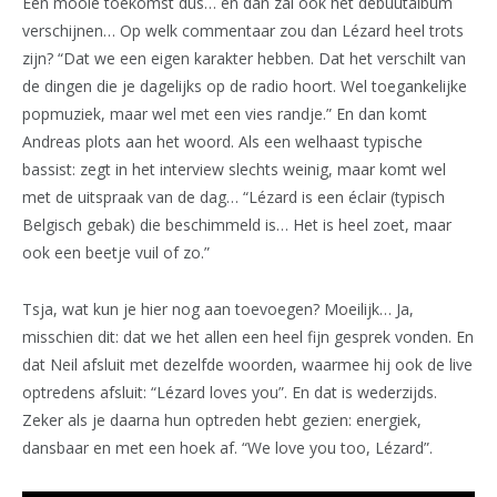
Een mooie toekomst dus… en dan zal ook het debuutalbum
verschijnen… Op welk commentaar zou dan Lézard heel trots
zijn? “Dat we een eigen karakter hebben. Dat het verschilt van
de dingen die je dagelijks op de radio hoort. Wel toegankelijke
popmuziek, maar wel met een vies randje.” En dan komt
Andreas plots aan het woord. Als een welhaast typische
bassist: zegt in het interview slechts weinig, maar komt wel
met de uitspraak van de dag… “Lézard is een éclair (typisch
Belgisch gebak) die beschimmeld is… Het is heel zoet, maar
ook een beetje vuil of zo.”
Tsja, wat kun je hier nog aan toevoegen? Moeilijk… Ja,
misschien dit: dat we het allen een heel fijn gesprek vonden. En
dat Neil afsluit met dezelfde woorden, waarmee hij ook de live
optredens afsluit: “Lézard loves you”. En dat is wederzijds.
Zeker als je daarna hun optreden hebt gezien: energiek,
dansbaar en met een hoek af. “We love you too, Lézard”.