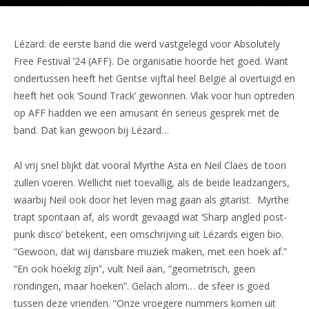
Lézard: de eerste band die werd vastgelegd voor Absolutely
Free Festival ’24 (AFF). De organisatie hoorde het goed. Want
ondertussen heeft het Gentse vijftal heel België al overtuigd en
heeft het ook ‘Sound Track’ gewonnen. Vlak voor hun optreden
op AFF hadden we een amusant én serieus gesprek met de
band. Dat kan gewoon bij Lézard…
Al vrij snel blijkt dat vooral Myrthe Asta en Neil Claes de toon
zullen voeren. Wellicht niet toevallig, als de beide leadzangers,
waarbij Neil ook door het leven mag gaan als gitarist. Myrthe
trapt spontaan af, als wordt gevaagd wat ‘Sharp angled post-
punk disco’ betekent, een omschrijving uit Lézards eigen bio.
“Gewoon, dat wij dansbare muziek maken, met een hoek af.”
“En ook hoekig zíjn”, vult Neil aan, “geometrisch, geen
rondingen, maar hoeken”. Gelach alom… de sfeer is goed
tussen deze vrienden. “Onze vroegere nummers komen uit