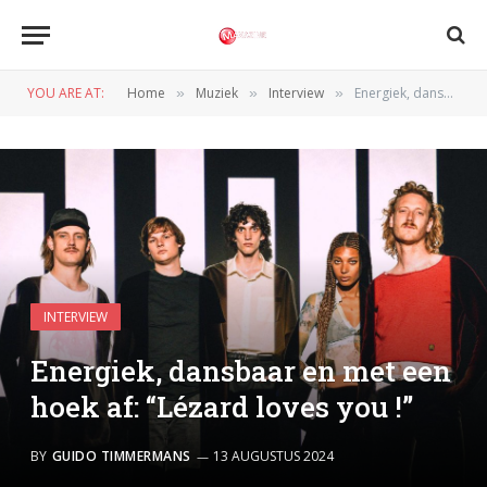
YOU ARE AT:
Home
Muziek
Interview
Energiek, dansbaar en met een hoek af: “Lézard loves you !”
»
»
»
INTERVIEW
Energiek, dansbaar en met een
hoek af: “Lézard loves you !”
BY
GUIDO TIMMERMANS
13 AUGUSTUS 2024