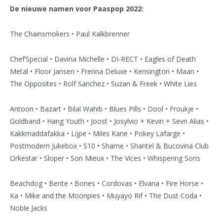
De nieuwe namen voor Paaspop 2022:
The Chainsmokers • Paul Kalkbrenner
Chef’Special • Davina Michelle • DI-RECT • Eagles of Death
Metal • Floor Jansen • Frenna Deluxe • Kensington • Maan •
The Opposites • Rolf Sanchez • Suzan & Freek • White Lies
Antoon • Bazart • Bilal Wahib • Blues Pills • Dool • Froukje •
Goldband • Hang Youth • Joost • Josylvio + Kevin + Sevn Alias •
Kakkmaddafakka • Lijpe • Miles Kane • Pokey Lafarge •
Postmodern Jukebox • S10 • Shame • Shantel & Bucovina Club
Orkestar • Sloper • Son Mieux • The Vices • Whispering Sons
Beachdog • Bente • Bones • Cordovas • Elvana • Fire Horse •
Ka • Mike and the Moonpies • Muyayo Rif • The Dust Coda •
Noble Jacks