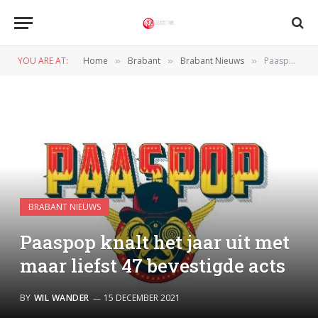
YOU ARE AT:
Home
Brabant
Brabant Nieuws
Paaspop knalt het jaar uit met maar liefst 47 bevestigde acts
»
»
»
BRABANT NIEUWS
Paaspop knalt het jaar uit met
maar liefst 47 bevestigde acts
BY
WIL WANDER
15 DECEMBER 2021