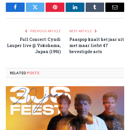
Facebook
Twitter
Pinterest
LinkedIn
Tumblr
Email
PREVIOUS ARTICLE
NEXT ARTICLE
Full Concert: Cyndi
Paaspop knalt het jaar uit
Lauper live @ Yokohama,
met maar liefst 47
Japan (1991)
bevestigde acts
RELATED
POSTS