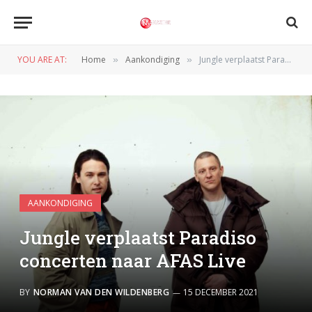
YOU ARE AT:
Home
Aankondiging
Jungle verplaatst Paradiso concerten naar AFAS Live
»
»
AANKONDIGING
Jungle verplaatst Paradiso
concerten naar AFAS Live
BY
NORMAN VAN DEN WILDENBERG
15 DECEMBER 2021