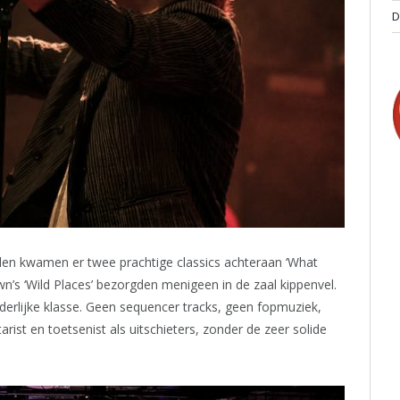
D
n kwamen er twee prachtige classics achteraan ‘What
’s ‘Wild Places’ bezorgden menigeen in de zaal kippenvel.
erlijke klasse. Geen sequencer tracks, geen fopmuziek,
rist en toetsenist als uitschieters, zonder de zeer solide