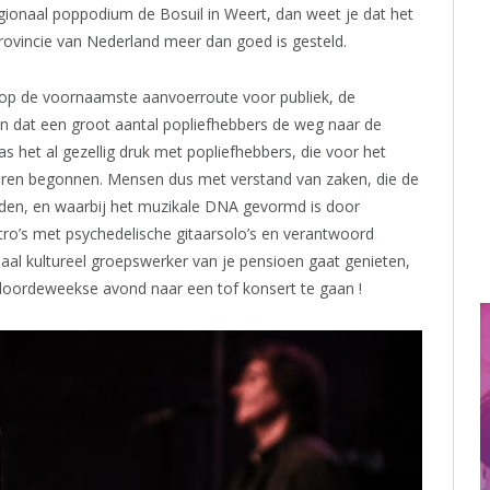
egionaal poppodium de Bosuil in Weert, dan weet je dat het
rovincie van Nederland meer dan goed is gesteld.
op de voornaamste aanvoerroute voor publiek, de
 dat een groot aantal popliefhebbers de weg naar de
s het al gezellig druk met popliefhebbers, die voor het
aren begonnen. Mensen dus met verstand van zaken, die de
dden, en waarbij het muzikale DNA gevormd is door
ntro’s met psychedelische gitaarsolo’s en verantwoord
sjaal kultureel groepswerker van je pensioen gaat genieten,
 doordeweekse avond naar een tof konsert te gaan !