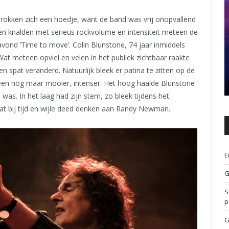
hrokken zich een hoedje, want de band was vrij onopvallend
 knalden met serieus rockvolume en intensiteit meteen de
avond ‘Time to move’. Colin Blunstone, 74 jaar inmiddels
Wat meteen opviel en velen in het publiek zichtbaar raakte
n spat veranderd. Natuurlijk bleek er patina te zitten op de
een nog maar mooier, intenser. Het hoog haalde Blunstone
was. In het laag had zijn stem, zo bleek tijdens het
at bij tijd en wijle deed denken aan Randy Newman.
E
G
S
p
G