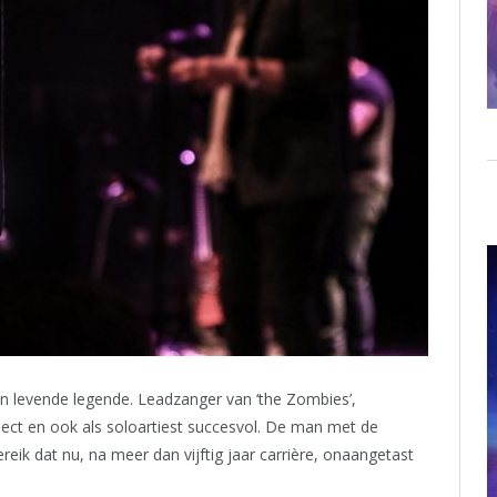
een levende legende. Leadzanger van ‘the Zombies’,
ject en ook als soloartiest succesvol. De man met de
eik dat nu, na meer dan vijftig jaar carrière, onaangetast