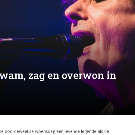
kwam, zag en overwon in
wone doordeweekse woensdag een levende legende als de