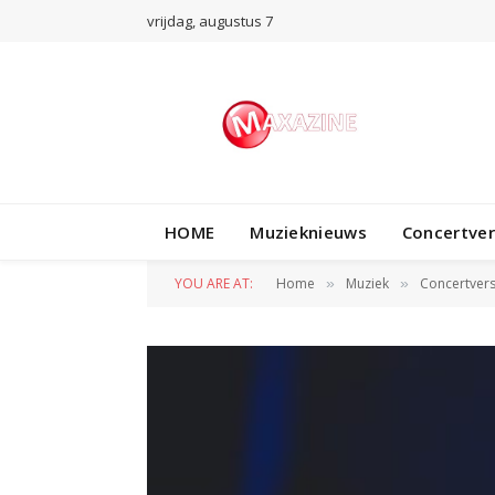
vrijdag, augustus 7
HOME
Muzieknieuws
Concertve
YOU ARE AT:
Home
Muziek
Concertvers
»
»