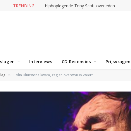
TRENDING
Hiphoplegende Tony Scott overleden
rslagen
Interviews
CD Recensies
Prijsvragen
lag
Colin Blunstone kwam, zag en overwon in Weert
»