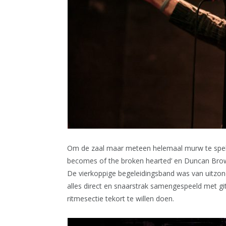
Om de zaal maar meteen helemaal murw te spele
becomes of the broken hearted’ en Duncan Brown
De vierkoppige begeleidingsband was van uitzond
alles direct en snaarstrak samengespeeld met gita
ritmesectie tekort te willen doen.