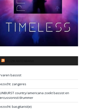
MUZIKANTENBANK
rvaren bassist
ezocht: zangeres
UNBURST country/americana zoekt bassist en
ercussionist/drummer
ezocht: basgitarist(e)