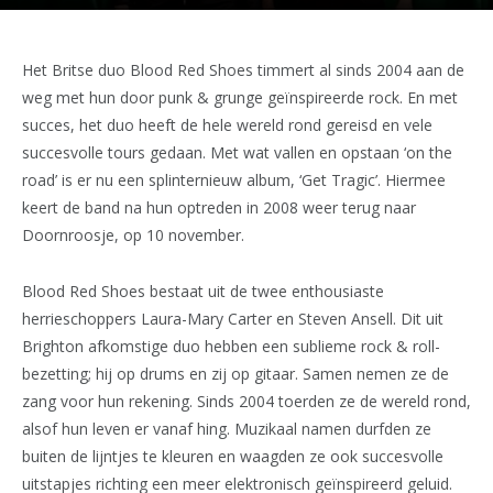
Het Britse duo Blood Red Shoes timmert al sinds 2004 aan de
weg met hun door punk & grunge geïnspireerde rock. En met
succes, het duo heeft de hele wereld rond gereisd en vele
succesvolle tours gedaan. Met wat vallen en opstaan ‘on the
road’ is er nu een splinternieuw album, ‘Get Tragic’. Hiermee
keert de band na hun optreden in 2008 weer terug naar
Doornroosje, op 10 november.
Blood Red Shoes bestaat uit de twee enthousiaste
herrieschoppers Laura-Mary Carter en Steven Ansell. Dit uit
Brighton afkomstige duo hebben een sublieme rock & roll-
bezetting; hij op drums en zij op gitaar. Samen nemen ze de
zang voor hun rekening. Sinds 2004 toerden ze de wereld rond,
alsof hun leven er vanaf hing. Muzikaal namen durfden ze
buiten de lijntjes te kleuren en waagden ze ook succesvolle
uitstapjes richting een meer elektronisch geïnspireerd geluid.