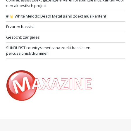
Contrabassist zoekt gezellige ervaren Brabantse muzikanten voor
een akoestisch project
#
White Melodic Death Metal Band zoekt muzikanten!
Ervaren bassist
Gezocht: zangeres
SUNBURST country/americana zoekt bassist en
percussionist/drummer