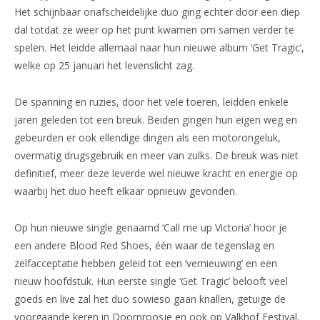
Het schijnbaar onafscheidelijke duo ging echter door een diep
dal totdat ze weer op het punt kwamen om samen verder te
spelen. Het leidde allemaal naar hun nieuwe album ‘Get Tragic’,
welke op 25 januari het levenslicht zag.
De spanning en ruzies, door het vele toeren, leidden enkele
jaren geleden tot een breuk. Beiden gingen hun eigen weg en
gebeurden er ook ellendige dingen als een motorongeluk,
overmatig drugsgebruik en meer van zulks. De breuk was niet
definitief, meer deze leverde wel nieuwe kracht en energie op
waarbij het duo heeft elkaar opnieuw gevonden.
Op hun nieuwe single genaamd ‘Call me up Victoria’ hoor je
een andere Blood Red Shoes, één waar de tegenslag en
zelfacceptatie hebben geleid tot een ‘vernieuwing’ en een
nieuw hoofdstuk. Hun eerste single ‘Get Tragic’ belooft veel
goeds en live zal het duo sowieso gaan knallen, getuige de
voorgaande keren in Doornroosje en ook op Valkhof Festival.