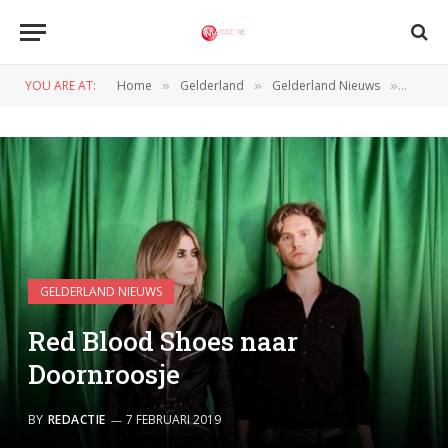
YOU ARE AT:
Home
Gelderland
Gelderland Nieuws
Red Bl
»
»
»
GELDERLAND NIEUWS
Red Blood Shoes naar
Doornroosje
BY
REDACTIE
7 FEBRUARI 2019