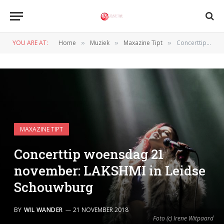
YOU ARE AT:
Home
Muziek
Maxazine Tipt
Concerttip woensdag 21 november: LAKSHMI in Leidse Schouwburg
»
»
»
MAXAZINE TIPT
Concerttip woensdag 21
november: LAKSHMI in Leidse
Schouwburg
BY
WIL WANDER
21 NOVEMBER 2018
Foto (c) Irene Witpaard