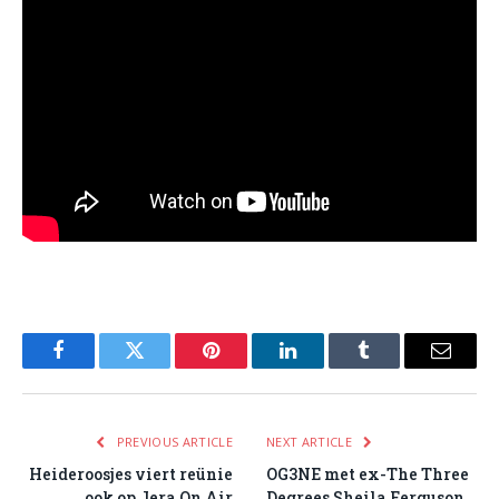
Facebook
Twitter
Pinterest
LinkedIn
Tumblr
Email
PREVIOUS ARTICLE
NEXT ARTICLE
Heideroosjes viert reünie
OG3NE met ex-The Three
ook op Jera On Air
Degrees Sheila Ferguson