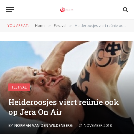
YOU ARE AT:
Home
Festival
Heideroosjes viert reünie ook op Jera On Air
»
»
FESTIVAL
Heideroosjes viert reünie ook
op Jera On Air
BY
NORMAN VAN DEN WILDENBERG
21 NOVEMBER 2018