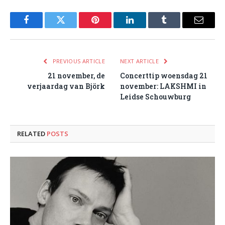
Facebook
Twitter
Pinterest
LinkedIn
Tumblr
Email
PREVIOUS ARTICLE
NEXT ARTICLE
21 november, de
Concerttip woensdag 21
verjaardag van Björk
november: LAKSHMI in
Leidse Schouwburg
RELATED
POSTS