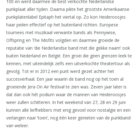
100 en werd daarmee de best verkochte Nederlandse
punkplaat aller tijden. Daarna pikte het grootste Amerikaanse
punkplatenlabel Epitaph het viertal op. Zo kon Heideroosjes
haar peilen effectief op het buitenland richten. Europese
tournees met muzikaal verwante bands als Pennywise,
Offspring en The Misfits volgden en daarmee groeide de
reputatie van ‘die Nederlandse band met die gekke naam’ ook
buiten Nederland en België. Een groei die geen grenzen leek te
kennen, met uiteindelijk zelfs een uitverkochte theatertour als
gevolg. Tot er in 2012 een punt werd gezet achter het
succesverhaal. Een jaar waarin de band nog op het toen al
groeiende Jera On Air festival te zien was. Zeven jaar later is
dat dan ook hét podium waar de mannen van Heideroosjes
weer zullen schitteren. In het weekend van 27, 28 en 29 juni
kunnen alle liefhebbers met enig gevoel voor nostalgie en een
verlangen naar ‘toen’, nog één keer genieten van de punkband
van weleer.