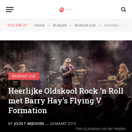
YOU ARE AT:
Home
Brabant
Brabant Live
Heerlijke Oldskool Rock ’n Roll met Barry Hay’s Flying V Formation
»
»
»
BRABANT LIVE
Heerlijke Oldskool Rock ’n Roll
met Barry Hay’s Flying V
Formation
BY
JOOST WIJDEVEN
20 MAART 2018
Foto (c) Josanne van der Heijden