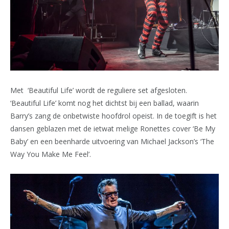
Met ‘Beautiful Life’ wordt de reguliere set afgesloten.
‘Beautiful Life’ komt nog het dichtst bij een ballad, waarin
Barry’s zang de onbetwiste hoofdrol opeist. In de toegift is het
dansen geblazen met de ietwat melige Ronettes cover ‘Be My
Baby’ en een beenharde uitvoering van Michael Jackson’s ‘The
Way You Make Me Feel’.