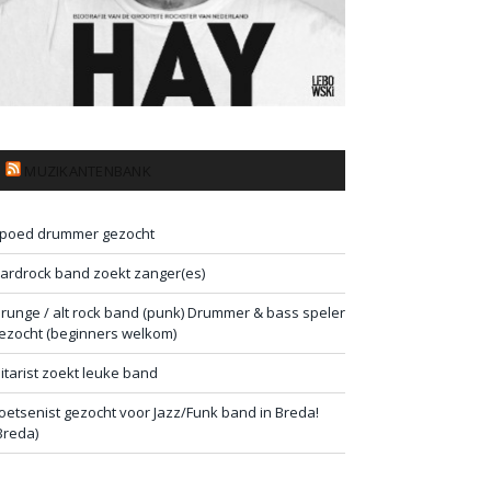
MUZIKANTENBANK
poed drummer gezocht
ardrock band zoekt zanger(es)
runge / alt rock band (punk) Drummer & bass speler
ezocht (beginners welkom)
itarist zoekt leuke band
oetsenist gezocht voor Jazz/Funk band in Breda!
Breda)