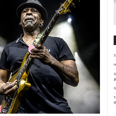
S
H
G
g
G
T
(