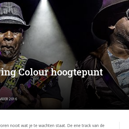
ving Colour hoogtepunt
MBER 2016
voren nooit wat je te wachten staat. De ene track van de