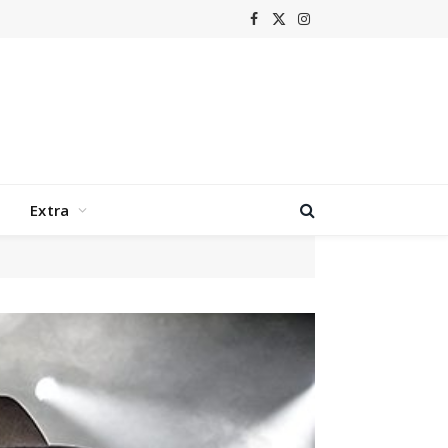
Facebook
X
Instagram
(Twitter)
Extra