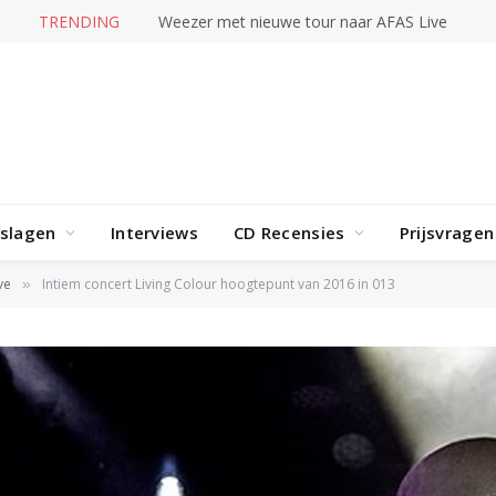
TRENDING
Karol G – No me arrepiento de sentir tanto
rslagen
Interviews
CD Recensies
Prijsvragen
ve
Intiem concert Living Colour hoogtepunt van 2016 in 013
»