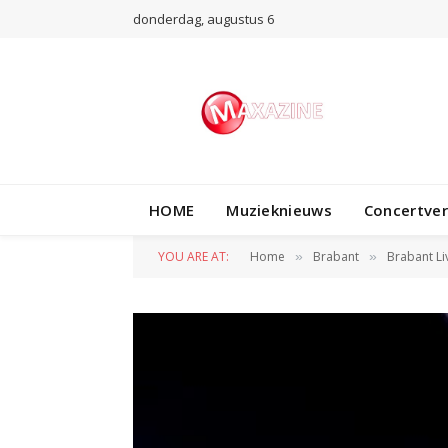
donderdag, augustus 6
HOME
Muzieknieuws
Concertve
YOU ARE AT:
Home
Brabant
Brabant Li
»
»