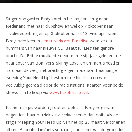
Singer-songwriter Birdy komt in het najaar terug naar
Nederland met haar clubshow en wel op 7 oktober naar
TivoliVredenburg en op 8 oktober naar 013. Eind april stond
Birdy twee keer in
een uitverkocht Paradiso
waar ze o.a.
nummers van haar nieuwe CD ‘Beautiful Lies’ ten gehore
bracht. De Britse muzikante debuteerde vijf jaar geleden met
haar cover van Bon Iver’s ‘Skinny Love’ en timmert sindsdien
hard aan de weg met prachtig eigen materiaal. Haar single
‘Keeping Your Head Up’ bestormt de hitlijsten en wordt
veelvuldig gedraaid door de radiostations. Kaarten voor beide
shows zijn te koop via
www.ticketmaster.nl
.
Kleine meisjes worden groot en ook al is Birdy nog maar
negentien, haar muziek klinkt volwassener dan ooit. Als de
single ‘Keeping Your Head Up’ van het op 25 maart verschenen
album ‘Beautiful Lies’ iets verraadt, dan is het wel de groei die