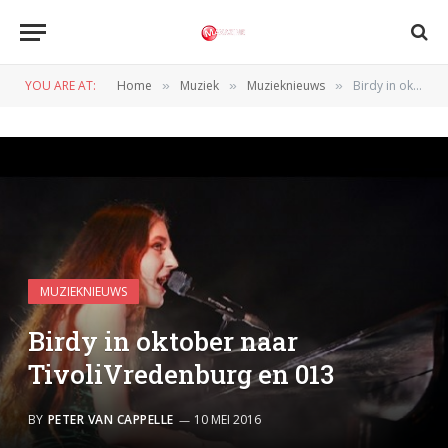
YOU ARE AT:
Home
Muziek
Muzieknieuws
Birdy in oktober naar TivoliVredenburg en 013
»
»
»
MUZIEKNIEUWS
Birdy in oktober naar
TivoliVredenburg en 013
BY
PETER VAN CAPPELLE
10 MEI 2016