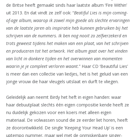
de Britse heeft gemaakt sinds haar laatste album ‘Fire Within’
uit 2013. En dat vindt ze zelf ook: “
Beatiful Lies is mijn coming-
of-age album, waarop ik zowel mijn goede als slechte ervaringen
van de laatste jaren als inspiratie heb kunnen gebruiken bij het
schrijven van de nummers. Ik ben nog nooit zo zelfverzekerd en
trots geweest tijdens het maken van een plaat, van het schrijven
en produceren tot het artwork. Het album gaat over het vinden
van licht in donkere tijden en het overwinnen van momenten
waarin je je compleet verloren waant.
” Haar CD ‘Beautiful Lies’
is meer dan een collectie van liedjes, het is het geluid van een
jonge vrouw die haar vleugels uitslaat en durft te vliegen.
Geleidelijk aan neemt Birdy het heft in eigen handen: waar
haar debuutplaat slechts één eigen compositie kende heeft ze
nu duidelijk gekozen voor een koers met alleen eigen
materiaal. De volwassen sound die ze eerder liet horen, heeft
ze doorontwikkeld. De single ‘Keeping Your Head Up’ is een
uptempo nummer, maar wel met de onmiskenbare singer-