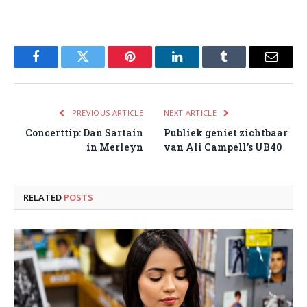
Facebook
Twitter
Pinterest
LinkedIn
Tumblr
Email
PREVIOUS ARTICLE
NEXT ARTICLE
Concerttip: Dan Sartain
Publiek geniet zichtbaar
in Merleyn
van Ali Campell’s UB40
RELATED
POSTS