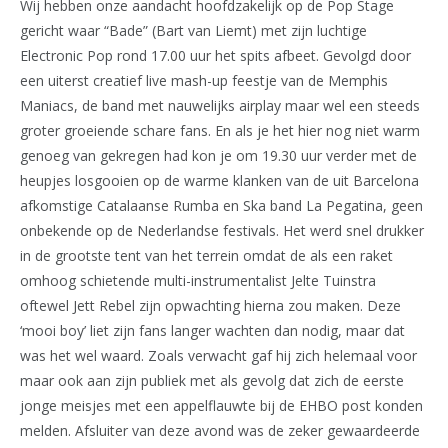
Wij hebben onze aandacht hoofdzakelijk op de Pop Stage
gericht waar “Bade” (Bart van Liemt) met zijn luchtige
Electronic Pop rond 17.00 uur het spits afbeet. Gevolgd door
een uiterst creatief live mash-up feestje van de Memphis
Maniacs, de band met nauwelijks airplay maar wel een steeds
groter groeiende schare fans. En als je het hier nog niet warm
genoeg van gekregen had kon je om 19.30 uur verder met de
heupjes losgooien op de warme klanken van de uit Barcelona
afkomstige Catalaanse Rumba en Ska band La Pegatina, geen
onbekende op de Nederlandse festivals. Het werd snel drukker
in de grootste tent van het terrein omdat de als een raket
omhoog schietende multi-instrumentalist Jelte Tuinstra
oftewel Jett Rebel zijn opwachting hierna zou maken. Deze
‘mooi boy’ liet zijn fans langer wachten dan nodig, maar dat
was het wel waard. Zoals verwacht gaf hij zich helemaal voor
maar ook aan zijn publiek met als gevolg dat zich de eerste
jonge meisjes met een appelflauwte bij de EHBO post konden
melden. Afsluiter van deze avond was de zeker gewaardeerde