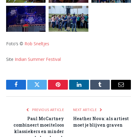
Foto’s ©
Rob Sneltjes
Site
Indian Summer Festival
Facebook
Twitter
Pinterest
LinkedIn
Tumblr
Email
PREVIOUS ARTICLE
NEXT ARTICLE
Paul McCartney
Heather Nova: als artiest
combineert moeiteloos
moet je blijven graven
klassiekers en minder