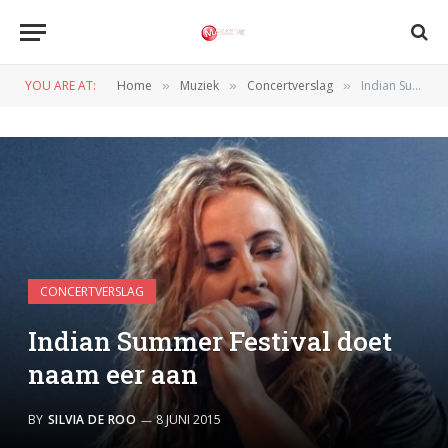
YOU ARE AT:
Home
Muziek
Concertverslag
Indian Summer Festival doet naam eer aan
»
»
»
CONCERTVERSLAG
Indian Summer Festival doet
naam eer aan
BY
SILVIA DE ROO
8 JUNI 2015