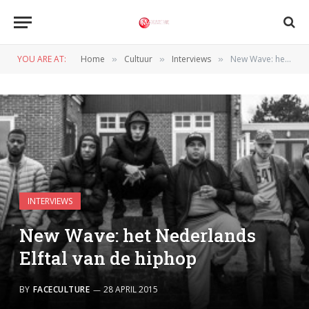
YOU ARE AT:
Home
Cultuur
Interviews
New Wave: het Nederlands Elftal van de hiphop
»
»
»
INTERVIEWS
New Wave: het Nederlands
Elftal van de hiphop
BY
FACECULTURE
28 APRIL 2015