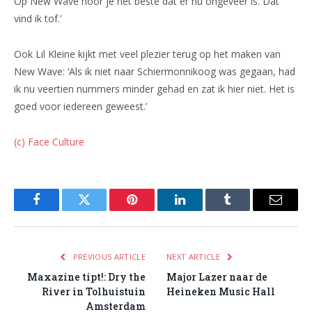
Op New Wave hoor je het beste dat er nu ongeveer is. Dat
vind ik tof.’
Ook Lil Kleine kijkt met veel plezier terug op het maken van
New Wave: ‘Als ik niet naar Schiermonnikoog was gegaan, had
ik nu veertien nummers minder gehad en zat ik hier niet. Het is
goed voor iedereen geweest.’
(c) Face Culture
Facebook
Twitter
Pinterest
LinkedIn
Tumblr
Email
PREVIOUS ARTICLE
NEXT ARTICLE
Maxazine tipt!: Dry the
Major Lazer naar de
River in Tolhuistuin
Heineken Music Hall
Amsterdam