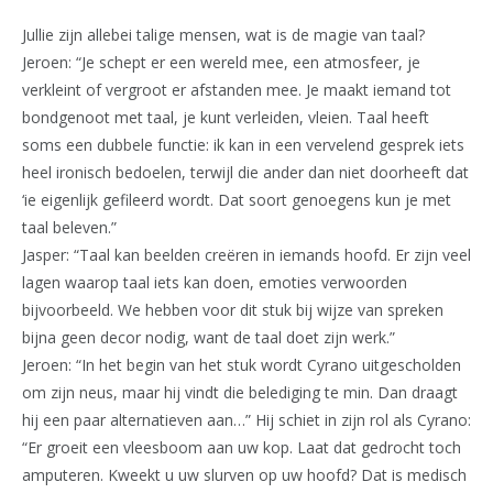
Jullie zijn allebei talige mensen, wat is de magie van taal?
Jeroen: “Je schept er een wereld mee, een atmosfeer, je
verkleint of vergroot er afstanden mee. Je maakt iemand tot
bondgenoot met taal, je kunt verleiden, vleien. Taal heeft
soms een dubbele functie: ik kan in een vervelend gesprek iets
heel ironisch bedoelen, terwijl die ander dan niet doorheeft dat
‘ie eigenlijk gefileerd wordt. Dat soort genoegens kun je met
taal beleven.”
Jasper: “Taal kan beelden creëren in iemands hoofd. Er zijn veel
lagen waarop taal iets kan doen, emoties verwoorden
bijvoorbeeld. We hebben voor dit stuk bij wijze van spreken
bijna geen decor nodig, want de taal doet zijn werk.”
Jeroen: “In het begin van het stuk wordt Cyrano uitgescholden
om zijn neus, maar hij vindt die belediging te min. Dan draagt
hij een paar alternatieven aan…” Hij schiet in zijn rol als Cyrano:
“Er groeit een vleesboom aan uw kop. Laat dat gedrocht toch
amputeren. Kweekt u uw slurven op uw hoofd? Dat is medisch