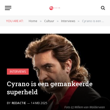
YOU ARE AT:
Home
Cultuur
Interviews
Cyrano is een gemankeerde superheld
»
»
»
INTERVIEWS
Cyrano is een gemankeerde
superheld
BY
REDACTIE
14 MEI 2025
Foto (c) Willem van Walderveen