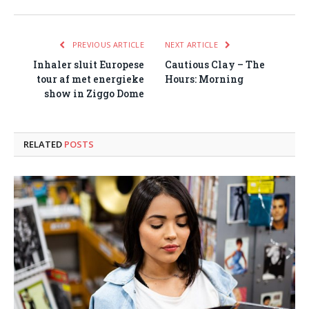
PREVIOUS ARTICLE
NEXT ARTICLE
Inhaler sluit Europese
Cautious Clay – The
tour af met energieke
Hours: Morning
show in Ziggo Dome
RELATED
POSTS