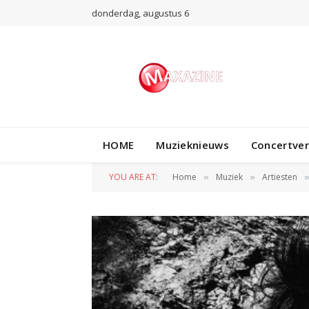
donderdag, augustus 6
HOME
Muzieknieuws
Concertve
YOU ARE AT:
Home
Muziek
Artiesten
»
»