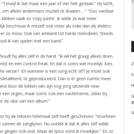
Terwijl ik dat maar een jaar of vier heb gedaan.” Hij lacht,
ai, om alleen andermans muziek te draaien… .” “Dus vandaar
 klinken vaak zo ‘copy paste’. Ik wilde ze wat meer
elijk beschouw ik mezelf ook meer als indie dan als elektro.
weer zo mooi. Ook van ambient tot harde melodieën. Steeds
oud ik van spelen met een band.”
dt hij alles zelf in de hand. “Ik wil het graag alleen doen.
nist en een control freak. En dat is soms wel moeilijk: Kies
Z
che versie? En wanneer is een song echt ‘af’? Je moet ook
S
edetailleerd, te geproduceerd. Dan is er geen ruimte meer
H
 hand door de lokken van zijn nog jong uitziende new-
at een zegen, maar soms ook een nachtmerrie, zeker bij
G
or de vibe van een album.”
g
G
or hij de teksten helemaal zelf heeft geschreven. “Voorheen
samen de zanglijnen. Nu voelde ik dat ik alles zelf wilde
 gingen ook snel. Maar de lyrics vond ik moeilijker.” En zo