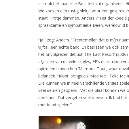
die ook het jaarlijkse Bruisfestival organiseert. 
We zoeken een rustig plekje voor een gesprek e
staat. “Potje dammen, Anders ?” Het denkbeeldige
spraakzame en sympathieke Deen, wereldwijd be
“Ja”, zegt Anders. “Trentemøller: dat is míjn naa
vijftal, een echte band. En beslissen we ook same
het onvolprezen debuut ‘The Last Resort’ (2006)
afgezien van de vele singles, EP’s en remixen 
optreden binnen hun ‘Memoria Tour’, waar opvall
belanden. “Klopt, songs als ‘Miss Me’, ‘Take Me 
Die kunnen we in heel verschillende versies spel
veel deuren geopend. Met die plaat konden we op
een band. Dat vergeten veel mensen. Ik had het 
met band spelen.”