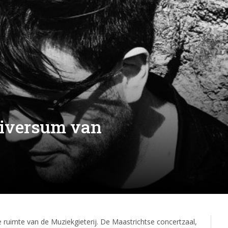
niversum van
e ruimte van de Muziekgieterij. De Maastrichtse concertzaal,