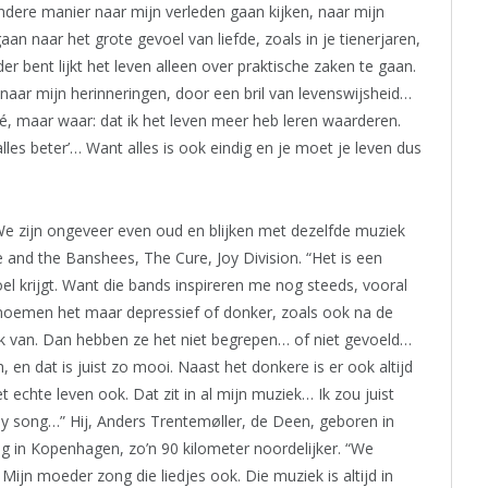
dere manier naar mijn verleden gaan kijken, naar mijn
an naar het grote gevoel van liefde, zoals in je tienerjaren,
r bent lijkt het leven alleen over praktische zaken te gaan.
n naar mijn herinneringen, door een bril van levenswijsheid…
iché, maar waar: dat ik het leven meer heb leren waarderen.
les beter’… Want alles is ook eindig en je moet je leven dus
e zijn ongeveer even oud en blijken met dezelfde muziek
e and the Banshees, The Cure, Joy Division. “Het is een
oel krijgt. Want die bands inspireren me nog steeds, vooral
 noemen het maar depressief of donker, zoals ook na de
ek van. Dan hebben ze het niet begrepen… of niet gevoeld…
, en dat is juist zo mooi. Naast het donkere is er ook altijd
et echte leven ook. Dat zit in al mijn muziek… Ik zou juist
 song…” Hij, Anders Trentemøller, de Deen, geboren in
g in Kopenhagen, zo’n 90 kilometer noordelijker. “We
Mijn moeder zong die liedjes ook. Die muziek is altijd in