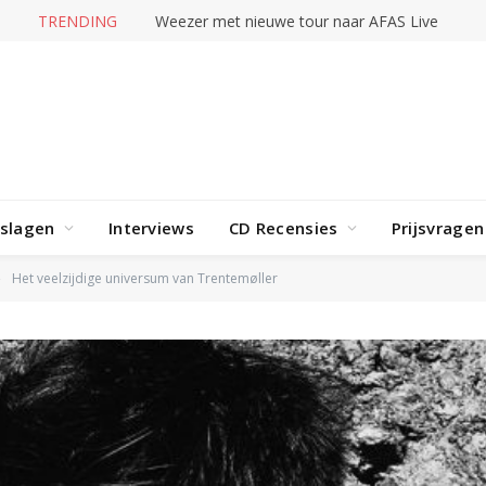
TRENDING
Weezer met nieuwe tour naar AFAS Live
rslagen
Interviews
CD Recensies
Prijsvragen
Het veelzijdige universum van Trentemøller
»