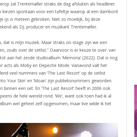
Hierop zal Trentemøller straks de dag afsluiten als headliner.
n kiezen spontaan voor een tafeltje waarop al een dambord
 ijs is meteen gebroken. Niet zo moeilijk, bij deze
kend als DJ, producer en muzikant Trentemøller.
m, dat is míjn muziek. Maar straks on stage zijn we een
n, zoals over de setlist.” Daarvoor is er keuze te over: van
 tot aan het zesde studioalbum ‘Memoria’ (2022). Dat is nog
voor acts als Moby en Depeche Mode. Vanavond valt het
end veel nummers van ‘The Last Resort’ op de setlist
Into Your Skin’ en ‘Moan’ zijn publieksnummers geworden.
en binnen een set. En ‘The Last Resort’ heeft in 2006 ook
eens de hele wereld rond. ‘We’, want ook toen had ik al
album wel geheel zelf opgenomen, maar live wilde ik het