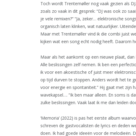
Toch wordt Trentemøller nog vaak gezien als DJ. “
zoals zo vaak in dit gesprek: “DJ was ook zo sa
je vele remixen?” “Ja, zeker… elektronische songs
organisch laten klinken, wat natuurlijker. Uiteind
Maar met Trentemøller vind ik die combi juist 
kijken wat een song echt nodig heeft. Daarom h
Maar als het aankomt op een nieuwe plaat, dan hou
Alle beslissingen zelf nemen. Ik ben een perfectio
ik voor een akoestische of juist meer elektronis
op tijd durven te stoppen. Anders wordt het te g
voor energie en spontaniteit.” Hij gaat met zijn
wavekapsel…. ”Ik ben maar alleen. En soms is d
zulke beslissingen. Vaak laat ik me dan leiden do
‘Memoria’ (2022) is pas het eerste album waarvo
schreven de gastvocalisten de lyrics en deden we 
doen. Ik had goede ideeën voor de melodieën. Die