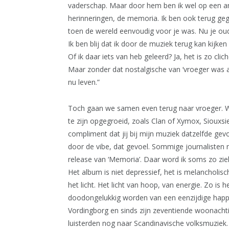
vaderschap. Maar door hem ben ik wel op een an
herinneringen, de memoria. Ik ben ook terug gega
toen de wereld eenvoudig voor je was. Nu je oude
Ik ben blij dat ik door de muziek terug kan kijke
Of ik daar iets van heb geleerd? Ja, het is zo cl
Maar zonder dat nostalgische van ‘vroeger was al
nu leven.”
Toch gaan we samen even terug naar vroeger. W
te zijn opgegroeid, zoals Clan of Xymox, Siouxsi
compliment dat jij bij mijn muziek datzelfde gev
door de vibe, dat gevoel. Sommige journalisten
release van ‘Memoria’. Daar word ik soms zo zi
Het album is niet depressief, het is melancholisch
het licht. Het licht van hoop, van energie. Zo is h
doodongelukkig worden van een eenzijdige happy
Vordingborg en sinds zijn zeventiende woonachti
luisterden nog naar Scandinavische volksmuziek. 