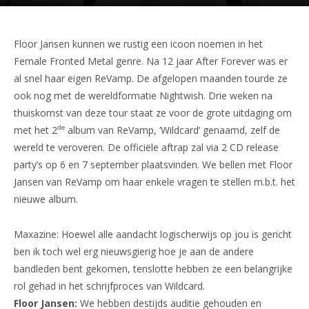
Floor Jansen kunnen we rustig een icoon noemen in het
Female Fronted Metal genre. Na 12 jaar After Forever was er
al snel haar eigen ReVamp. De afgelopen maanden tourde ze
ook nog met de wereldformatie Nightwish. Drie weken na
thuiskomst van deze tour staat ze voor de grote uitdaging om
de
met het 2
album van ReVamp, ‘Wildcard’ genaamd, zelf de
wereld te veroveren. De officiële aftrap zal via 2 CD release
party’s op 6 en 7 september plaatsvinden. We bellen met Floor
Jansen van ReVamp om haar enkele vragen te stellen m.b.t. het
nieuwe album.
Maxazine: Hoewel alle aandacht logischerwijs op jou is gericht
ben ik toch wel erg nieuwsgierig hoe je aan de andere
bandleden bent gekomen, tenslotte hebben ze een belangrijke
rol gehad in het schrijfproces van Wildcard.
Floor Jansen:
We hebben destijds auditie gehouden en