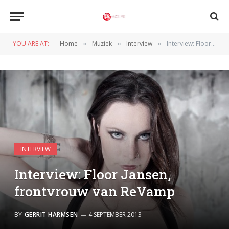
YOU ARE AT:
Home
Muziek
Interview
Interview: Floor Jansen, frontvrouw van ReVamp
»
»
»
INTERVIEW
Interview: Floor Jansen,
frontvrouw van ReVamp
BY
GERRIT HARMSEN
4 SEPTEMBER 2013