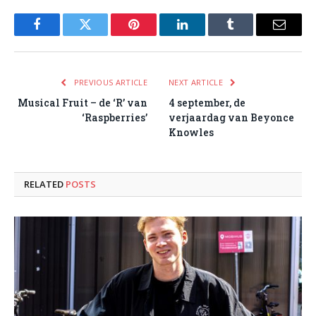
Facebook
Twitter
Pinterest
LinkedIn
Tumblr
Email
PREVIOUS ARTICLE
NEXT ARTICLE
Musical Fruit – de ‘R’ van
4 september, de
‘Raspberries’
verjaardag van Beyonce
Knowles
RELATED
POSTS