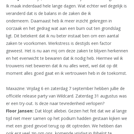
Ik maak inderdaad hele lange dagen. Wat echter wel degelijk is
veranderd dat is de balans in de zaken die ik
onderneem. Daarnaast heb ik meer inzicht gekregen in
oorzaak en het gedrag wat aan een burn out ten grondslag
ligt. Dit betekent dat ik nu beter instaat ben om een aantal
zaken te voorkomen. Werkstress is destijds een factor
geweest. Het is nu aan mij om deze zaken te blijven herkennen
en het evenwicht te bewaren dat ik nodig heb. Hiermee wil ik
trouwens niet beweren dat ik nu alles weet, wel dat op dit
moment alles goed gaat en ik vertrouwen heb in de toekomst.
Maxazine: Vrijdag 6 en zaterdag 7 september hebben jullie de
officiële release party van Wildcard. Zaterdag 31 augustus was
er een try-out. Is deze naar tevredenheid verlopen?
Floor Jansen:
Dat klopt allebei. Gezien het feit dat we al lange
tijd niet meer samen op het podium hadden gestaan kijken we
met een goed gevoel terug op dit optreden. We hebben dan
ook erg veel zin om ons komende vrijdag in Bibelot te