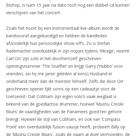
Bishop, is ruim 15 jaar na dato toch nog een dubbel-cd kunnen
verschijnen van het concert.
Zoals het hoort bij een instrumentaal live-album wordt de
bandvooraf aangekondigd en hebben de bandleden
afzonderlijk hun persoonlijke show-off’s. Zo is Stefan
Rademacher overduidelijk in zijn nopjes tijdens ‘Mirage’, neemt
Carl Orr zijn solo in het doorhemzelf geschreven
openingsnummer ‘The Snaffler’ en krijgt Garry (‘Hubbo’ voor
vrienden, zei hij me jaren geleden al eens) Husband er
onderhand meer dan de meester himself. Zelfs die door Orr
geschreven opener lijkt soms op een cadeautje voor de
toetsenist. Dat Cobham zijn eigen solo’s vaak weglaat is
bekend van de goedlachse drummer, hoewel ‘Mushu Creole
Blues’ de vaardigheden van de Panamees goed ten gehore
brengt. Hoewel de stijl van Cobham, en ook van ‘Compass
Point’ een overduidelijk fusion-sausje heeft, probeert Billy op
de ‘Mushu Creole Blues’, zoals de naam al doet vermoeden, de