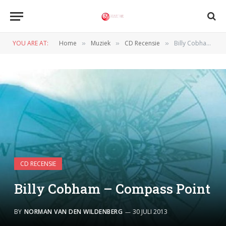
YOU ARE AT:
Home
Muziek
CD Recensie
Billy Cobham – Compass Point
»
»
»
CD RECENSIE
Billy Cobham – Compass Point
BY
NORMAN VAN DEN WILDENBERG
30 JULI 2013