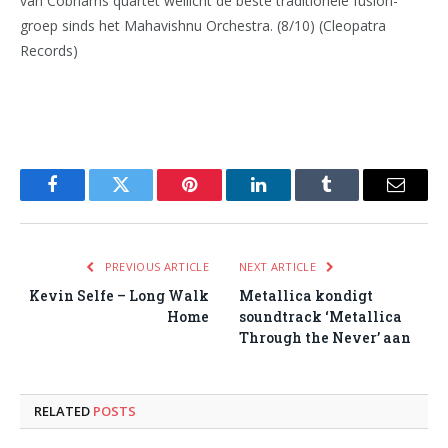
van Cobhams quartet wellicht de beste traditionele fusion-
groep sinds het Mahavishnu Orchestra. (8/10) (Cleopatra
Records)
Facebook
Twitter
Pinterest
LinkedIn
Tumblr
Email
PREVIOUS ARTICLE
NEXT ARTICLE
Kevin Selfe – Long Walk
Metallica kondigt
Home
soundtrack ‘Metallica
Through the Never’ aan
RELATED
POSTS