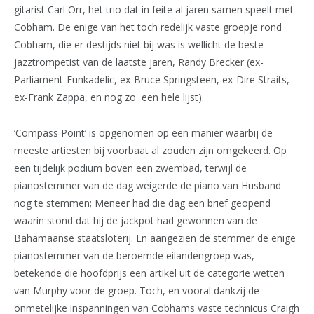
gitarist Carl Orr, het trio dat in feite al jaren samen speelt met
Cobham. De enige van het toch redelijk vaste groepje rond
Cobham, die er destijds niet bij was is wellicht de beste
jazztrompetist van de laatste jaren, Randy Brecker (ex-
Parliament-Funkadelic, ex-Bruce Springsteen, ex-Dire Straits,
ex-Frank Zappa, en nog zo een hele lijst).
‘Compass Point’ is opgenomen op een manier waarbij de
meeste artiesten bij voorbaat al zouden zijn omgekeerd. Op
een tijdelijk podium boven een zwembad, terwijl de
pianostemmer van de dag weigerde de piano van Husband
nog te stemmen; Meneer had die dag een brief geopend
waarin stond dat hij de jackpot had gewonnen van de
Bahamaanse staatsloterij. En aangezien de stemmer de enige
pianostemmer van de beroemde eilandengroep was,
betekende die hoofdprijs een artikel uit de categorie wetten
van Murphy voor de groep. Toch, en vooral dankzij de
onmetelijke inspanningen van Cobhams vaste technicus Craigh