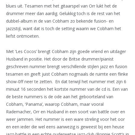
blues uit. Tesamen met het gitaarspel van Orr lukt het de
drummer meer dan aardig. Gelukkig toch is de rest van het
dubbel-album in de van Cobham zo bekende fusion- en
jazzstijl, want dat is toch de setting waarin we Cobham het
liefst ontmoeten.
Met ‘Les Cocos’ brengt Cobham zijn goede vriend en uitdager
Husband in positie. Het door de Britse drummer/pianist
geschreven nummer brengt verschillende stijlen jazz en fusion
tesamen en geeft juist Cobham nogmaals de ruimte een flinke
show-0ff neer te zetten. En dat terwijl het nummer met zijn 6
minuut 16 seconden het kortste nummer van de cd is. Een van
de beste nummers is de ode aan het geboorteland van
Cobham, ‘Panama’, waarop Cobham, maar vooral
Rademacher, Orr en Husband in een soort van battle over en
weer jammen. Het nummer is een ware streling voor het oor
en een ieder die wel eens aanwezig is geweest bij een heuse
jazz-battle in een echte ouderwetse jazz-club (Ronnie Scott’s in