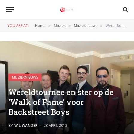
YOU ARE AT:
Home
Muziek
Muzieknieuws
Wereldtournee en ster op de ‘Walk of Fame’ voor Backstreet Boys
»
»
»
MUZIEKNIEUWS
Wereldtournee en ster op de
‘Walk of Fame’ voor
Backstreet Boys
BY
WIL WANDER
23 APRIL 2013