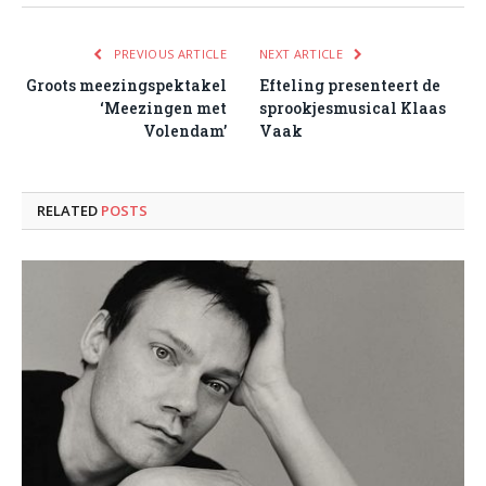
PREVIOUS ARTICLE
NEXT ARTICLE
Groots meezingspektakel
Efteling presenteert de
‘Meezingen met
sprookjesmusical Klaas
Volendam’
Vaak
RELATED
POSTS