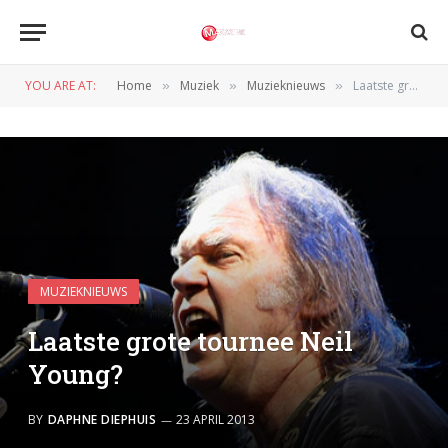
YOU ARE AT:
Home
Muziek
Muzieknieuws
Laatste grote tournee Neil Young?
»
»
»
MUZIEKNIEUWS
Laatste grote tournee Neil
Young?
BY
DAPHNE DIEPHUIS
23 APRIL 2013