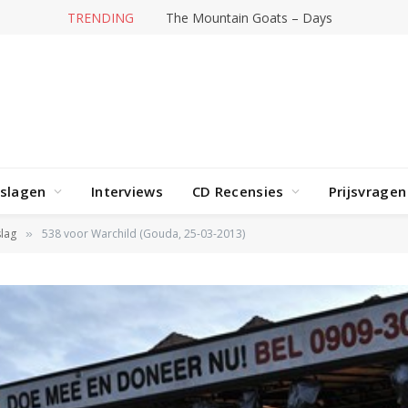
TRENDING
The Mountain Goats – Days
rslagen
Interviews
CD Recensies
Prijsvragen
lag
538 voor Warchild (Gouda, 25-03-2013)
»