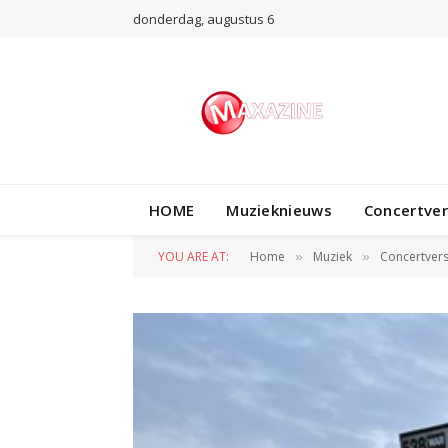
donderdag, augustus 6
HOME
Muzieknieuws
Concertve
YOU ARE AT:
Home
Muziek
Concertvers
»
»