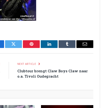
cebook
Twitter
Pinterest
LinkedIn
Tumblr
Email
E
NEXT ARTICLE
t
Clubtour brengt Claw Boys Claw naar
d
o.a. Tivoli Oudegracht