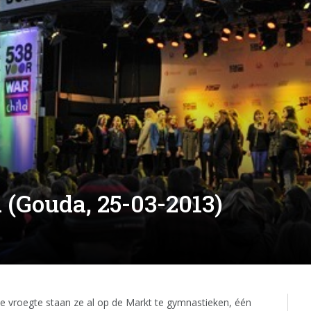
 (Gouda, 25-03-2013)
lle vroegte staan ze al op de Markt te gymnastieken, één