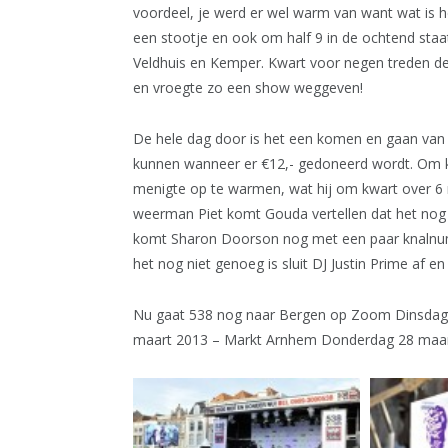
voordeel, je werd er wel warm van want wat is 
een stootje en ook om half 9 in de ochtend staat
Veldhuis en Kemper. Kwart voor negen treden de
en vroegte zo een show weggeven!
De hele dag door is het een komen en gaan van 
kunnen wanneer er €12,- gedoneerd wordt. Om kw
menigte op te warmen, wat hij om kwart over 6
weerman Piet komt Gouda vertellen dat het nog
komt Sharon Doorson nog met een paar knalnumm
het nog niet genoeg is sluit DJ Justin Prime af
Nu gaat 538 nog naar Bergen op Zoom Dinsdag
maart 2013 – Markt Arnhem Donderdag 28 maart