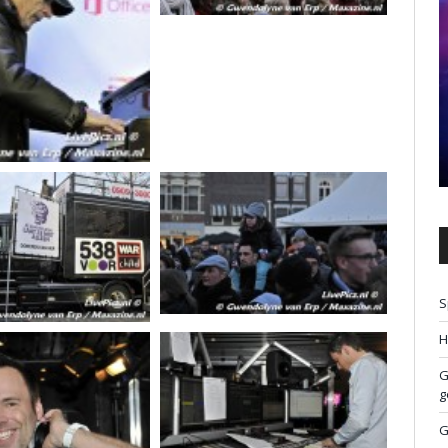
S
H
G
g
G