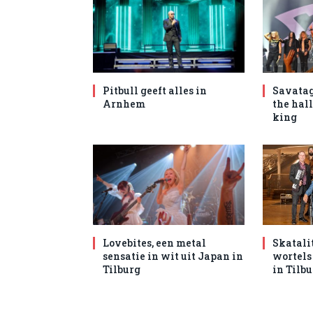
Pitbull geeft alles in
Savatag
Arnhem
the hal
king
Lovebites, een metal
Skatali
sensatie in wit uit Japan in
wortels
Tilburg
in Tilb