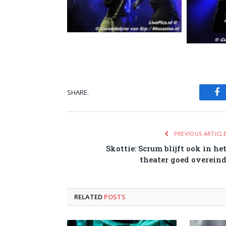
SHARE.
Fa
PREVIOUS ARTICL
Skottie: Scrum blijft ook in he
theater goed overein
RELATED
POSTS