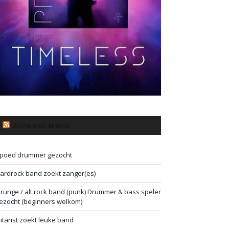
MUZIKANTENBANK
poed drummer gezocht
ardrock band zoekt zanger(es)
runge / alt rock band (punk) Drummer & bass speler
ezocht (beginners welkom)
itarist zoekt leuke band