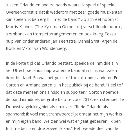
tussen Orlando en andere bands waarin ik speel of speelde.
Overeenkomst is dat ik wederom met zeer goede muzikanten
kan spelen: ik ben erg blij met de band!” Zo schreef hoornist
Morris Kliphuis (The Kyteman Orchestra) verschillende hoorn-,
trombone- en trompetarrangementen en ook kreeg Tessa
hulp van onder anderen Jan Teertstra, Daniël Smit, Arjen de
Bock en Viktor van Woudenberg.
In de korte tijd dat Orlando bestaat, speelde de inmiddels in
het Utrechtse landschap wonende band al in flink wat zalen
door het land. En was het geluk of toeval, onder anderen Eric
Corton en Armand zaten al in het publiek bij de band. “Heel tof
dat deze mensen ons sindsdien supporten.” Corton noemde
de band inmiddels de grote belofte voor 2013, een stempel die
Douwstra gelukkig niet als druk ziet. “Ik zie Orlando als
spannend: ik voel me verantwoordelijk omdat het mijn werk is
en mijn eigen band. We zien wel wat er gaat gebeuren. Ik ben
fulltime bezig en doe zoveel ik kan.” Het tweede deel van de