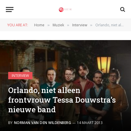
YOU ARE AT:
Home
Muziek
Interview
Orlando, niet alleen frontvrouw Tessa Douwstra’s nieuwe band
»
»
»
INTERVIEW
Orlando, niet alleen
frontvrouw Tessa Douwstra’s
nieuwe band
BY
NORMAN VAN DEN WILDENBERG
14 MAART 2013