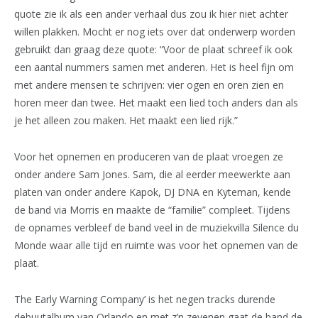
quote zie ik als een ander verhaal dus zou ik hier niet achter
willen plakken. Mocht er nog iets over dat onderwerp worden
gebruikt dan graag deze quote: “Voor de plaat schreef ik ook
een aantal nummers samen met anderen. Het is heel fijn om
met andere mensen te schrijven: vier ogen en oren zien en
horen meer dan twee. Het maakt een lied toch anders dan als
je het alleen zou maken. Het maakt een lied rijk.”
Voor het opnemen en produceren van de plaat vroegen ze
onder andere Sam Jones. Sam, die al eerder meewerkte aan
platen van onder andere Kapok, DJ DNA en Kyteman, kende
de band via Morris en maakte de “familie” compleet. Tijdens
de opnames verbleef de band veel in de muziekvilla Silence du
Monde waar alle tijd en ruimte was voor het opnemen van de
plaat.
The Early Warning Company’ is het negen tracks durende
debuutalbum van Orlando en met z’n zevenen gaat de band de