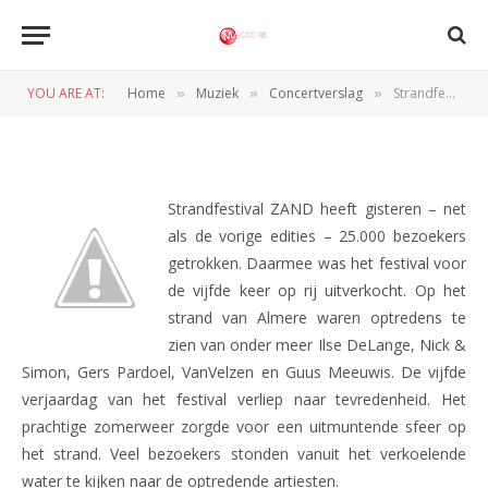
Strandfestival ZAND (Almere,
18-08-2012)
YOU ARE AT:
Home
Muziek
Concertverslag
Strandfestival ZAND (Almere, 18-08-2012)
»
»
»
BY
REDACTIE
19 AUGUSTUS 2012
Strandfestival ZAND heeft gisteren – net
als de vorige edities – 25.000 bezoekers
getrokken. Daarmee was het festival voor
de vijfde keer op rij uitverkocht. Op het
strand van Almere waren optredens te
zien van onder meer Ilse DeLange, Nick &
Simon, Gers Pardoel, VanVelzen en Guus Meeuwis. De vijfde
verjaardag van het festival verliep naar tevredenheid. Het
prachtige zomerweer zorgde voor een uitmuntende sfeer op
het strand. Veel bezoekers stonden vanuit het verkoelende
water te kijken naar de optredende artiesten.