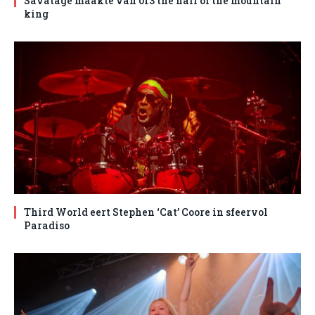
Savatage maakte van 013 the hall of the mountain
king
Third World eert Stephen ‘Cat’ Coore in sfeervol
Paradiso