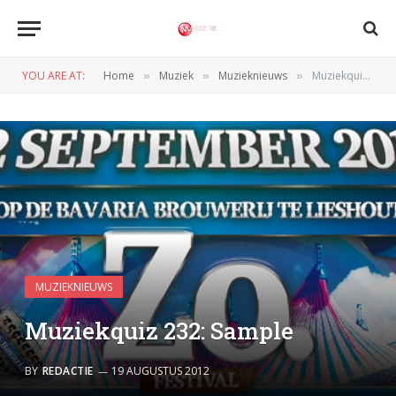
YOU ARE AT:
Home
Muziek
Muzieknieuws
Muziekquiz 232: Sample
»
»
»
MUZIEKNIEUWS
Muziekquiz 232: Sample
BY
REDACTIE
19 AUGUSTUS 2012