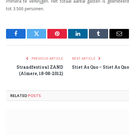
Primera te verkrijgen. Het totaal aantal gasten is gelimiteerd
tot 3.500 personen.
Facebook
Twitter
Pinterest
LinkedIn
Tumblr
Email
PREVIOUS ARTICLE
NEXT ARTICLE
Strandfestival ZAND
Stiet As Quo – Stiet As Quo
(Almere, 18-08-2012)
RELATED
POSTS