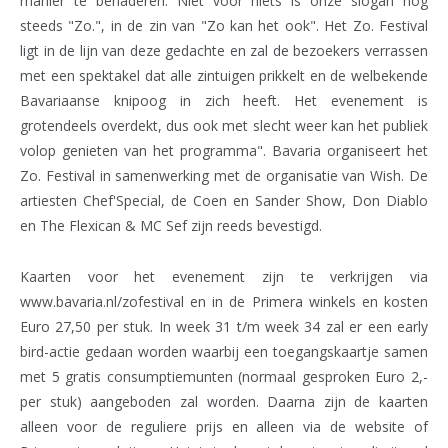
manier te benaderen. Niet voor niets is onze slogan nog
steeds "Zo.", in de zin van "Zo kan het ook". Het Zo. Festival
ligt in de lijn van deze gedachte en zal de bezoekers verrassen
met een spektakel dat alle zintuigen prikkelt en de welbekende
Bavariaanse knipoog in zich heeft. Het evenement is
grotendeels overdekt, dus ook met slecht weer kan het publiek
volop genieten van het programma". Bavaria organiseert het
Zo. Festival in samenwerking met de organisatie van Wish. De
artiesten Chef'Special, de Coen en Sander Show, Don Diablo
en The Flexican & MC Sef zijn reeds bevestigd.
Kaarten voor het evenement zijn te verkrijgen via
www.bavaria.nl/zofestival en in de Primera winkels en kosten
Euro 27,50 per stuk. In week 31 t/m week 34 zal er een early
bird-actie gedaan worden waarbij een toegangskaartje samen
met 5 gratis consumptiemunten (normaal gesproken Euro 2,-
per stuk) aangeboden zal worden. Daarna zijn de kaarten
alleen voor de reguliere prijs en alleen via de website of