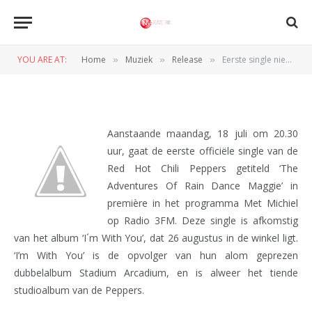
Eerste single nieuw album Red
Hot Chili Peppers
YOU ARE AT:
Home
Muziek
Release
Eerste single nieuw album Red Hot Chili Peppers
»
»
»
BY
REDACTIE
15 JULI 2011
Aanstaande maandag, 18 juli om 20.30
uur, gaat de eerste officiële single van de
Red Hot Chili Peppers getiteld ‘The
Adventures Of Rain Dance Maggie’ in
première in het programma Met Michiel
op Radio 3FM. Deze single is afkomstig
van het album ‘I´m With You’, dat 26 augustus in de winkel ligt.
‘I’m With You’ is de opvolger van hun alom geprezen
dubbelalbum Stadium Arcadium, en is alweer het tiende
studioalbum van de Peppers.