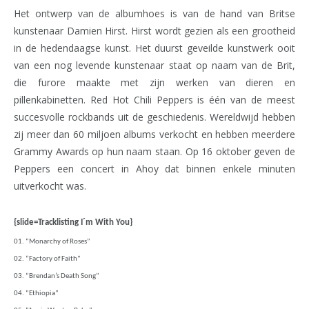
Het ontwerp van de albumhoes is van de hand van Britse
kunstenaar Damien Hirst. Hirst wordt gezien als een grootheid
in de hedendaagse kunst. Het duurst geveilde kunstwerk ooit
van een nog levende kunstenaar staat op naam van de Brit,
die furore maakte met zijn werken van dieren en
pillenkabinetten. Red Hot Chili Peppers is één van de meest
succesvolle rockbands uit de geschiedenis. Wereldwijd hebben
zij meer dan 60 miljoen albums verkocht en hebben meerdere
Grammy Awards op hun naam staan. Op 16 oktober geven de
Peppers een concert in Ahoy dat binnen enkele minuten
uitverkocht was.
{slide=Tracklisting I´m With You}
01. “Monarchy of Roses”
02. “Factory of Faith”
03. “Brendan’s Death Song”
04. “Ethiopia”