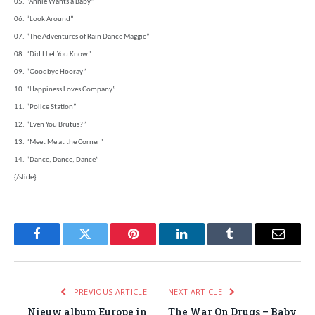
05. “Annie Wants a Baby”
06. “Look Around”
07. “The Adventures of Rain Dance Maggie”
08. “Did I Let You Know”
09. “Goodbye Hooray”
10. “Happiness Loves Company”
11. “Police Station”
12. “Even You Brutus?”
13. “Meet Me at the Corner”
14. “Dance, Dance, Dance”
{/slide}
Facebook
Twitter
Pinterest
LinkedIn
Tumblr
Email
PREVIOUS ARTICLE
NEXT ARTICLE
Nieuw album Europe in
The War On Drugs – Baby