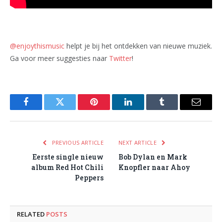
@enjoythismusic
helpt je bij het ontdekken van nieuwe muziek.
Ga voor meer suggesties naar
Twitter
!
Facebook
Twitter
Pinterest
LinkedIn
Tumblr
Email
PREVIOUS ARTICLE
NEXT ARTICLE
Eerste single nieuw
Bob Dylan en Mark
album Red Hot Chili
Knopfler naar Ahoy
Peppers
RELATED
POSTS