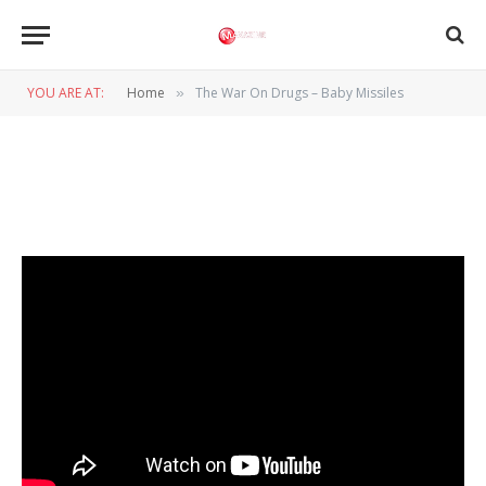
The War On Drugs – Baby
Missiles
YOU ARE AT:
Home
The War On Drugs – Baby Missiles
»
BY
REDACTIE
15 JULI 2011