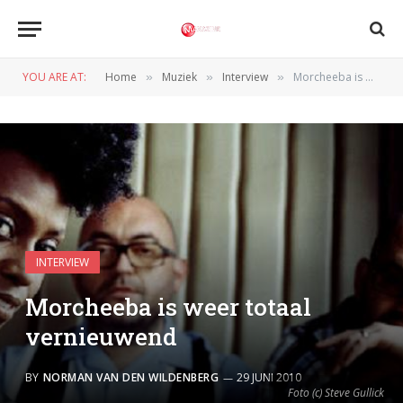
YOU ARE AT:
Home
Muziek
Interview
Morcheeba is weer totaal vernieuwend
»
»
»
INTERVIEW
Morcheeba is weer totaal
vernieuwend
BY
NORMAN VAN DEN WILDENBERG
29 JUNI 2010
Foto (c) Steve Gullick