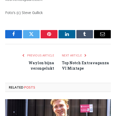
Foto’s (c) Steve Gullick
Facebook
Twitter
Pinterest
LinkedIn
Tumblr
Email
PREVIOUS ARTICLE
NEXT ARTICLE
Waylon bijna
Top Notch Extravaganza
verongelukt
VI Mixtape
RELATED
POSTS