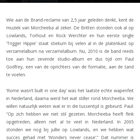
Wie aan de Brand-reclame van 2,5 jaar geleden denkt, kent de
muziek van Morcheeba al zeker. De Britten stonden ook al op
Lowlands, Torhout en Rock Werchter en hun eerste single
‘Trigger Hippie’ staat stiekum bij velen al in de platenkast op
verzamelalbum na verzamelalbum. Nu, 2010 is de band reeds
toe aan hun zevende studio-album en dus tijd om Paul
Godfrey, een van de oprichters van de formatie, aan de tand
te voelen.
‘Rome wasn’t built in one day’ was het laatste echte wapenfeit
in Nederland, daarna werd het wat stiller rond Morcheeba. We
willen natuurlijk weten wat er in die tussentijd is gebeurd. Paul:
“Op zich hebben we niet stil gezeten. Morcheeba heeft flink
opgetreden, alleen niet al te veel in Nederland. In 2005
stonden we nog bij jullie op Lowlands, en we hebben wat
succes gehad met ‘Wonders never cease’.” Dat nummer is