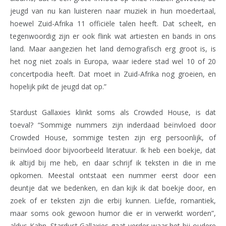
jeugd van nu kan luisteren naar muziek in hun moedertaal,
hoewel Zuid-Afrika 11 officiële talen heeft. Dat scheelt, en
tegenwoordig zijn er ook flink wat artiesten en bands in ons
land. Maar aangezien het land demografisch erg groot is, is
het nog niet zoals in Europa, waar iedere stad wel 10 of 20
concertpodia heeft. Dat moet in Zuid-Afrika nog groeien, en
hopelijk pikt de jeugd dat op.”
Stardust Gallaxies klinkt soms als Crowded House, is dat
toeval? “Sommige nummers zijn inderdaad beïnvloed door
Crowded House, sommige testen zijn erg persoonlijk, of
beïnvloed door bijvoorbeeld literatuur. Ik heb een boekje, dat
ik altijd bij me heb, en daar schrijf ik teksten in die in me
opkomen. Meestal ontstaat een nummer eerst door een
deuntje dat we bedenken, en dan kijk ik dat boekje door, en
zoek of er teksten zijn die erbij kunnen. Liefde, romantiek,
maar soms ook gewoon humor die er in verwerkt worden”,
aldus Kahn. Stardust Gallaxies gaat verder waar het bij oudere