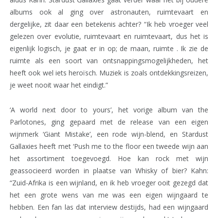
albums ook al ging over astronauten, ruimtevaart en
dergelijke, zit daar een betekenis achter? “Ik heb vroeger veel
gelezen over evolutie, ruimtevaart en ruimtevaart, dus het is
eigenlijk logisch, je gaat er in op; de maan, ruimte . Ik zie de
ruimte als een soort van ontsnappingsmogelijkheden, het
heeft ook wel iets heroïsch. Muziek is zoals ontdekkingsreizen,
je weet nooit waar het eindigt.”
‘A world next door to yours’, het vorige album van the
Parlotones, ging gepaard met de release van een eigen
wijnmerk ‘Giant Mistake’, een rode wijn-blend, en Stardust
Gallaxies heeft met ‘Push me to the floor een tweede wijn aan
het assortiment toegevoegd. Hoe kan rock met wijn
geassocieerd worden in plaatse van Whisky of bier? Kahn:
“Zuid-Afrika is een wijnland, en ik heb vroeger ooit gezegd dat
het een grote wens van me was een eigen wijngaard te
hebben. Een fan las dat interview destijds, had een wijngaard