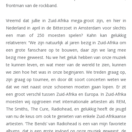
frontman van de rockband.
Vreemd dat jullie in Zuid-Afrika mega-groot zijn, en hier in
Nederland in april in de Bitterzoet in Amsterdam voor slechts
een man of 250 moesten spelen? Kahn kan gelukkig
relativeren: “We zijn natuurlijk al jaren bezig in Zuid-Afrika om
een grote fanschare op te bouwen, daar zijn we lang mee
bezig mee geweest. Nu we het geluk hebben van onze muziek
te kunnen leven, en wat meer van de wereld te zien, kunnen
we zien hoe het was in onze beginjaren. We treden graag op,
zijn graag op tournee, en door dit soort concerten weten we
dat we niet naast onze schoenen moeten gaan lopen. Er zit
een groot verschil tussen Zuid-Afrika en Europa. In Zuid-Afrika
moesten wij opgroeien met internationale artiesten als REM,
The Smiths, The Cure, Radiohead, en gelukkig heeft de jeugd
van nu de keus om ook te genieten van enkele Zuid-Afrikaanse
artiesten. ‘The Bends’ van Radiohead is een van mijn favoriete
albums, dat is een grote invloed op onze muziek geweest, de