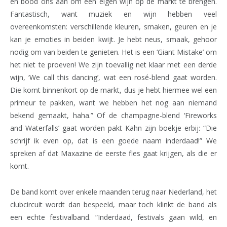
en bood ons aan om een eigen wijn op de markt te brengen.
Fantastisch, want muziek en wijn hebben veel
overeenkomsten: verschillende kleuren, smaken, geuren en je
kan je emoties in beiden kwijt. Je hebt neus, smaak, gehoor
nodig om van beiden te genieten. Het is een ‘Giant Mistake’ om
het niet te proeven! We zijn toevallig net klaar met een derde
wijn, ‘We call this dancing’, wat een rosé-blend gaat worden.
Die komt binnenkort op de markt, dus je hebt hiermee wel een
primeur te pakken, want we hebben het nog aan niemand
bekend gemaakt, haha.” Of de champagne-blend ‘Fireworks
and Waterfalls’ gaat worden pakt Kahn zijn boekje erbij: “Die
schrijf ik even op, dat is een goede naam inderdaad!” We
spreken af dat Maxazine de eerste fles gaat krijgen, als die er
komt.
De band komt over enkele maanden terug naar Nederland, het
clubcircuit wordt dan bespeeld, maar toch klinkt de band als
een echte festivalband. “Inderdaad, festivals gaan wild, en