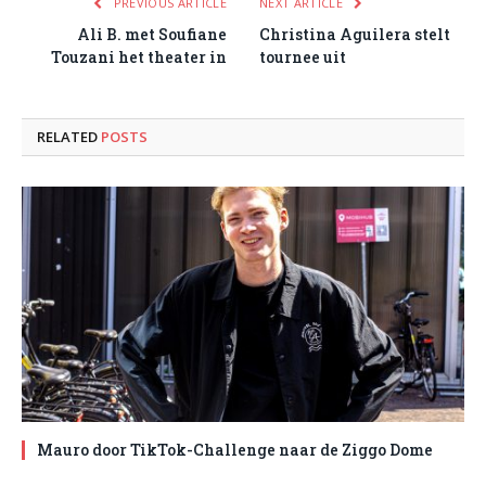
PREVIOUS ARTICLE
NEXT ARTICLE
Ali B. met Soufiane
Christina Aguilera stelt
Touzani het theater in
tournee uit
RELATED
POSTS
Mauro door TikTok-Challenge naar de Ziggo Dome