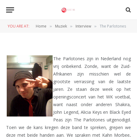
INTERVIEW
The Parlotones
YOU ARE AT:
Home
Muziek
Interview
The Parlotones
»
»
»
BY
NORMAN VAN DEN WILDENBERG
9 JUNI 2010
The Parlotones zijn in Nederland nog
vrij onbekend. Zonde, want de Zuid-
Afrikanen zijn misschien wel de
grootste verrassing van de laatste
jaren. Ze staan deze week op het
openingsconcert van het WK voetbal,
want naast onder anderen Shakira,
John Legend, Alicia Keys en Black Eyed
Peas zijn The Parlotones uitgenodigd.
Toen we de kans kregen deze band te spreken, grepen we
deze met beide handen aan. We spraken met Kahn Morbee,