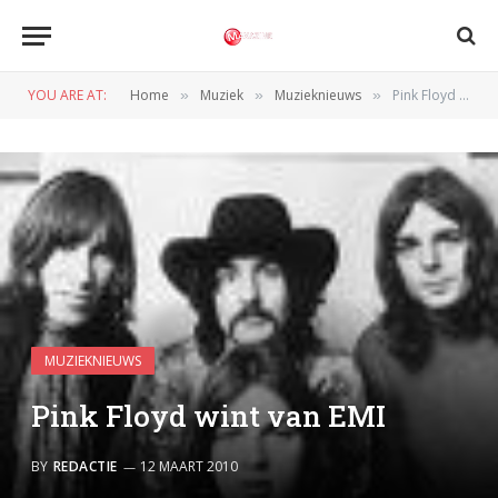
YOU ARE AT:
Home
Muziek
Muzieknieuws
Pink Floyd wint van EMI
»
»
»
MUZIEKNIEUWS
Pink Floyd wint van EMI
BY
REDACTIE
12 MAART 2010