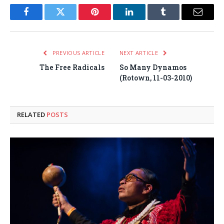
Facebook
Twitter
Pinterest
LinkedIn
Tumblr
Email
PREVIOUS ARTICLE
NEXT ARTICLE
The Free Radicals
So Many Dynamos
(Rotown, 11-03-2010)
RELATED
POSTS