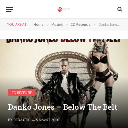
YOU ARE AT:
Home
Muziek
CD Recensie
Danko Jones – Below The Belt
»
»
»
CD RECENSIE
Danko Jones – Below The Belt
BY
REDACTIE
5 MAART 2010