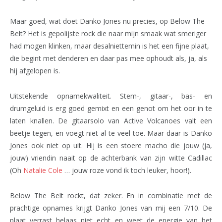
Maar goed, wat doet Danko Jones nu precies, op Below The
Belt? Het is gepolijste rock die naar mijn smaak wat smeriger
had mogen klinken, maar desalniettemin is het een fijne plaat,
die begint met denderen en daar pas mee ophoudt als, ja, als
hij afgelopen is.
Uitstekende opnamekwaliteit. Stem-, gitaar-, bas- en
drumgeluid is erg goed gemixt en een genot om het oor in te
laten knallen. De gitaarsolo van Active Volcanoes valt een
beetje tegen, en voegt niet al te veel toe. Maar daar is Danko
Jones ook niet op uit. Hij is een stoere macho die jouw (ja,
jouw) vriendin naait op de achterbank van zijn witte Cadillac
(Oh
Natalie Cole
… jouw roze vond ik toch leuker, hoor!).
Below The Belt rockt, dat zeker. En in combinatie met de
prachtige opnames krijgt Danko Jones van mij een 7/10. De
plaat verrast helaas niet echt en weet de energie van het