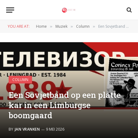
YOU ARE AT:
Home
Muziek
Column
Een Sovjetband op een platte kar in een Limburgse boomgaard
»
»
»
COLUMN
Een Sovjetband op een platte
kar in een Limburgse
boomgaard
BY
JAN VRANKEN
9 MEI 2026