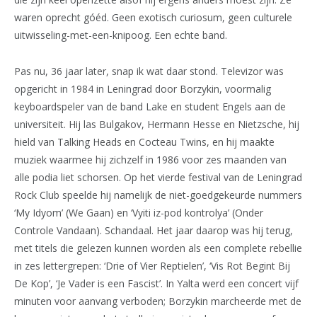
waren oprecht góéd. Geen exotisch curiosum, geen culturele
uitwisseling-met-een-knipoog. Een echte band.
Pas nu, 36 jaar later, snap ik wat daar stond. Televizor was
opgericht in 1984 in Leningrad door Borzykin, voormalig
keyboardspeler van de band Lake en student Engels aan de
universiteit. Hij las Bulgakov, Hermann Hesse en Nietzsche, hij
hield van Talking Heads en Cocteau Twins, en hij maakte
muziek waarmee hij zichzelf in 1986 voor zes maanden van
alle podia liet schorsen. Op het vierde festival van de Leningrad
Rock Club speelde hij namelijk de niet-goedgekeurde nummers
‘My Idyom’ (We Gaan) en ‘Vyiti iz-pod kontrolya’ (Onder
Controle Vandaan). Schandaal. Het jaar daarop was hij terug,
met titels die gelezen kunnen worden als een complete rebellie
in zes lettergrepen: ‘Drie of Vier Reptielen’, ‘Vis Rot Begint Bij
De Kop’, ‘Je Vader is een Fascist’. In Yalta werd een concert vijf
minuten voor aanvang verboden; Borzykin marcheerde met de