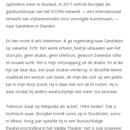
optredens meer in Rusland. In 2017 vertrok Borzykin als
gastkunstenaar van het ICORN-netwerk — een internationaal
netwerk van vrijhavensteden voor vervolgde kunstenaars —
naar Sandviken in Zweden.
En hier moet ik iets bekennen. Ik ga regelmatig naar Sandviken
op vakantie. Echt. Een week erheen, beetje uitwaaien aan het
Storsjön, geen drukte, geen telefoon, gewoon Zweedse stilte
en kouwe lucht. Het is mijn ontsnapping uit de drukte. En al die
tijd zat daar dus, een paar straten verderop, in dezelfde kleine
staalstad ten westen van Gävle, de man die ooit op een platte
kar in mijn dorp stond. Hij is daar niet om uit te rusten. Hij is
daar omdat hij anders waarschijnlijk niet meer zou bestaan.
Televizor staat op Wikipedia als ‘actief, 1984–heden’. Dat is
technisch waar. Borzykin treedt soms op in Stockholm, soms
in Vilnius. Vorig jaar speelde hij in een Russischtalige
theatervoorstelling in het Vaidila Theater. Het is ook ongeveer