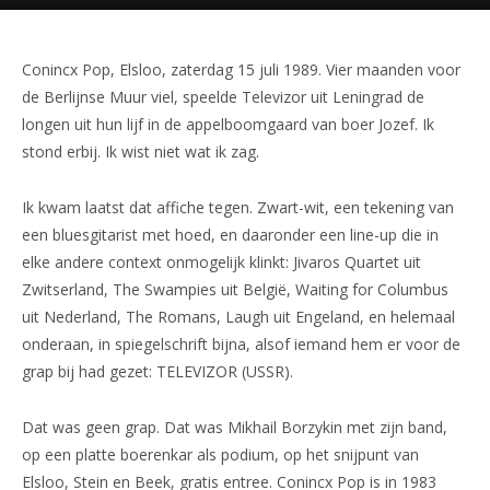
Conincx Pop, Elsloo, zaterdag 15 juli 1989. Vier maanden voor
de Berlijnse Muur viel, speelde Televizor uit Leningrad de
longen uit hun lijf in de appelboomgaard van boer Jozef. Ik
stond erbij. Ik wist niet wat ik zag.
Ik kwam laatst dat affiche tegen. Zwart-wit, een tekening van
een bluesgitarist met hoed, en daaronder een line-up die in
elke andere context onmogelijk klinkt: Jivaros Quartet uit
Zwitserland, The Swampies uit België, Waiting for Columbus
uit Nederland, The Romans, Laugh uit Engeland, en helemaal
onderaan, in spiegelschrift bijna, alsof iemand hem er voor de
grap bij had gezet: TELEVIZOR (USSR).
Dat was geen grap. Dat was Mikhail Borzykin met zijn band,
op een platte boerenkar als podium, op het snijpunt van
Elsloo, Stein en Beek, gratis entree. Conincx Pop is in 1983