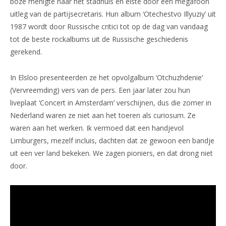
boze menigte naar het stadhuis en eiste door een megafoon
uitleg van de partijsecretaris. Hun album ‘Otechestvo Illyuziy’ uit
1987 wordt door Russische critici tot op de dag van vandaag
tot de beste rockalbums uit de Russische geschiedenis
gerekend.
In Elsloo presenteerden ze het opvolgalbum ‘Otchuzhdenie’
(Vervreemding) vers van de pers. Een jaar later zou hun
liveplaat ‘Concert in Amsterdam’ verschijnen, dus die zomer in
Nederland waren ze niet aan het toeren als curiosum. Ze
waren aan het werken. Ik vermoed dat een handjevol
Limburgers, mezelf incluis, dachten dat ze gewoon een bandje
uit een ver land bekeken. We zagen pioniers, en dat drong niet
door.