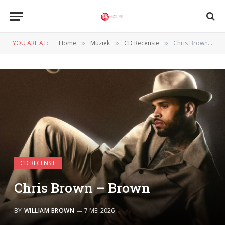
YOU ARE AT:
Home
Muziek
CD Recensie
Chris Brown – Brown
»
»
»
CD RECENSIE
Chris Brown – Brown
BY
WILLIAM BROWN
7 MEI 2026