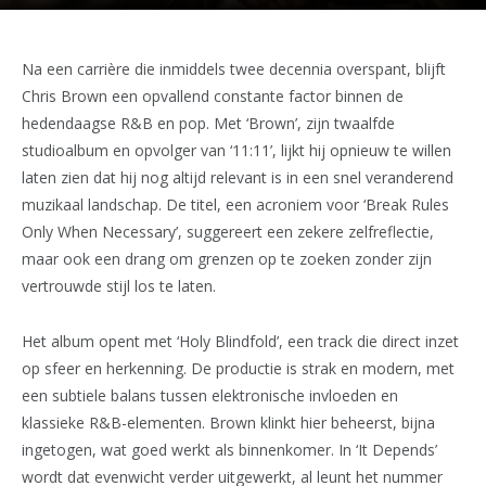
Na een carrière die inmiddels twee decennia overspant, blijft
Chris Brown een opvallend constante factor binnen de
hedendaagse R&B en pop. Met ‘Brown’, zijn twaalfde
studioalbum en opvolger van ‘11:11’, lijkt hij opnieuw te willen
laten zien dat hij nog altijd relevant is in een snel veranderend
muzikaal landschap. De titel, een acroniem voor ‘Break Rules
Only When Necessary’, suggereert een zekere zelfreflectie,
maar ook een drang om grenzen op te zoeken zonder zijn
vertrouwde stijl los te laten.
Het album opent met ‘Holy Blindfold’, een track die direct inzet
op sfeer en herkenning. De productie is strak en modern, met
een subtiele balans tussen elektronische invloeden en
klassieke R&B-elementen. Brown klinkt hier beheerst, bijna
ingetogen, wat goed werkt als binnenkomer. In ‘It Depends’
wordt dat evenwicht verder uitgewerkt, al leunt het nummer